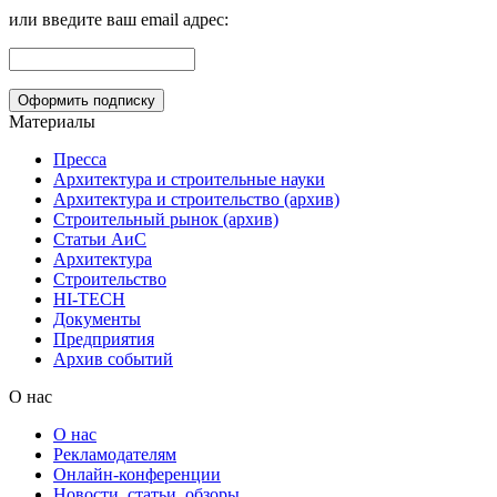
или введите ваш email адрес:
Материалы
Пресса
Архитектура и строительные науки
Архитектура и строительство (архив)
Строительный рынок (архив)
Статьи АиС
Архитектура
Строительство
HI-TECH
Документы
Предприятия
Архив событий
О нас
О нас
Рекламодателям
Онлайн-конференции
Новости, статьи, обзоры