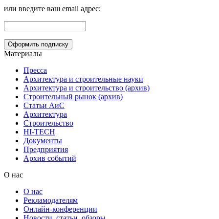
или введите ваш email адрес:
Материалы
Пресса
Архитектура и строительные науки
Архитектура и строительство (архив)
Строительный рынок (архив)
Статьи АиС
Архитектура
Строительство
HI-TECH
Документы
Предприятия
Архив событий
О нас
О нас
Рекламодателям
Онлайн-конференции
Новости, статьи, обзоры