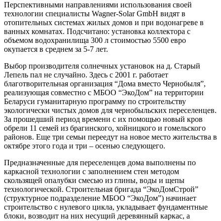
Перспективными направлениями использования своей
технологии специалисты Wagner-Solar GmbH видят в
отопительных системах жилых домов и при водонагреве в
ванных комнатах. Подсчитано: установка коллектора с
объемом водохранилища 300 л стоимостью 5500 евро
окупается в среднем за 5-7 лет.
Выбор производителя солнечных установок на д. Старый
Лепель пал не случайно. Здесь с 2001 г. работает
благотворительная организация “Дома вместо Чернобыля”,
реализующая совместно с МБОО “ЭкоДом” на территории
Беларуси гуманитарную программу по строительству
экологически чистых домов для чернобыльских переселенцев.
За прошедший период времени с их помощью новый кров
обрели 11 семей из брагинского, хойницкого и гомельского
районов. Еще три семьи переедут на новое место жительства в
октябре этого года и три – осенью следующего.
Предназначенные для переселенцев дома выполнены по
каркасной технологии с заполнением стен методом
скользящей опалубки смесью из глины, воды и щепы
технологической. Строительная бригада “ЭкоДомСтрой”
(структурное подразделение МБОО “ЭкоДом”) начинает
строительство с нулевого цикла, укладывает фундаментные
блоки, возводит на них несущий деревянный каркас, а