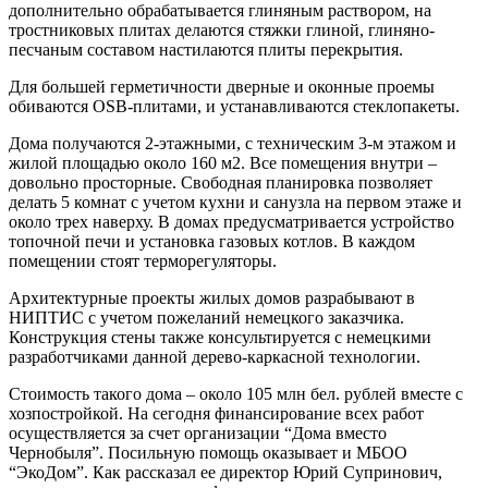
дополнительно обрабатывается глиняным раствором, на
тростниковых плитах делаются стяжки глиной, глиняно-
песчаным составом настилаются плиты перекрытия.
Для большей герметичности дверные и оконные проемы
обиваются OSB-плитами, и устанавливаются стеклопакеты.
Дома получаются 2-этажными, с техническим 3-м этажом и
жилой площадью около 160 м2. Все помещения внутри –
довольно просторные. Свободная планировка позволяет
делать 5 комнат с учетом кухни и санузла на первом этаже и
около трех наверху. В домах предусматривается устройство
топочной печи и установка газовых котлов. В каждом
помещении стоят терморегуляторы.
Архитектурные проекты жилых домов разрабывают в
НИПТИС с учетом пожеланий немецкого заказчика.
Конструкция стены также консультируется с немецкими
разработчиками данной дерево-каркасной технологии.
Стоимость такого дома – около 105 млн бел. рублей вместе с
хозпостройкой. На сегодня финансирование всех работ
осуществляется за счет организации “Дома вместо
Чернобыля”. Посильную помощь оказывает и МБОО
“ЭкоДом”. Как рассказал ее директор Юрий Супринович,