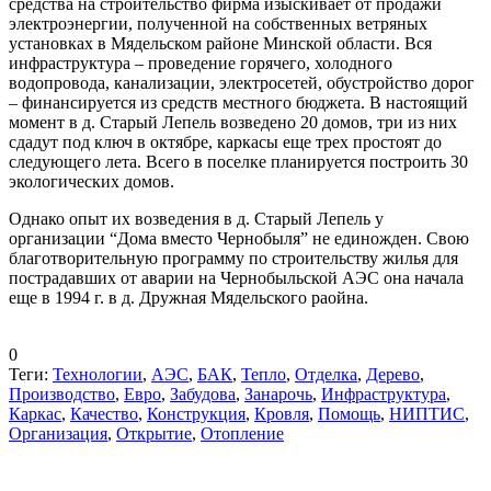
средства на строительство фирма изыскивает от продажи
электроэнергии, полученной на собственных ветряных
установках в Мядельском районе Минской области. Вся
инфраструктура – проведение горячего, холодного
водопровода, канализации, электросетей, обустройство дорог
– финансируется из средств местного бюджета. В настоящий
момент в д. Старый Лепель возведено 20 домов, три из них
сдадут под ключ в октябре, каркасы еще трех простоят до
следующего лета. Всего в поселке планируется построить 30
экологических домов.
Однако опыт их возведения в д. Старый Лепель у
организации “Дома вместо Чернобыля” не единожден. Свою
благотворительную программу по строительству жилья для
пострадавших от аварии на Чернобыльской АЭС она начала
еще в 1994 г. в д. Дружная Мядельского раойна.
0
Теги:
Технологии
,
АЭС
,
БАК
,
Тепло
,
Отделка
,
Дерево
,
Производство
,
Евро
,
Забудова
,
Занарочь
,
Инфраструктура
,
Каркас
,
Качество
,
Конструкция
,
Кровля
,
Помощь
,
НИПТИС
,
Организация
,
Открытие
,
Отопление