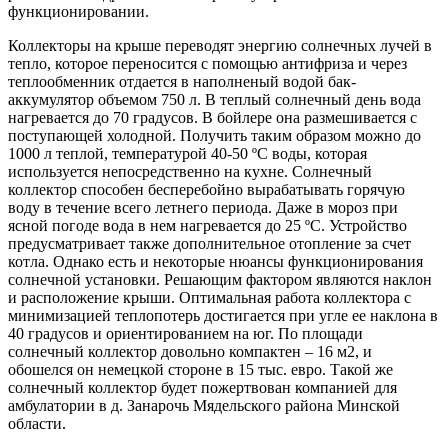
функционировании.
Коллекторы на крыше переводят энергию солнечных лучей в
тепло, которое переносится с помощью антифриза и через
теплообменник отдается в наполненый водой бак-
аккумулятор объемом 750 л. В теплый солнечный день вода
нагревается до 70 градусов. В бойлере она размешивается с
поступающей холодной. Получить таким образом можно до
1000 л теплой, температурой 40-50 ºС воды, которая
используется непосредственно на кухне. Солнечный
коллектор способен бесперебойно вырабатывать горячую
воду в течение всего летнего периода. Даже в мороз при
ясной погоде вода в нем нагревается до 25 ºС. Устройство
предусматривает также дополнительное отопление за счет
котла. Однако есть и некоторые нюансы функционирования
солнечной установки. Решающим фактором являются наклон
и расположение крыши. Оптимальная работа коллектора с
минимизацией теплопотерь достигается при угле ее наклона в
40 градусов и ориентированием на юг. По площади
солнечный коллектор довольно компактен – 16 м2, и
обошелся он немецкой стороне в 15 тыс. евро. Такой же
солнечный коллектор будет пожертвован компанией для
амбулатории в д. Занарочь Мядельского района Минской
области.