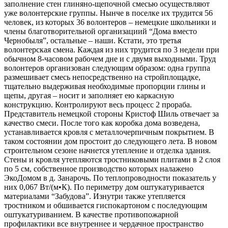
заполнение стен глиняно-щепочной смесью осуществляют
уже волонтерские группы. Нынче в поселке их трудится 56
человек, из которых 36 волонтеров – немецкие школьники и
члены благотворительной организациий “Дома вместо
Чернобыля”, остальные – наши. Кстати, это третья
волонтерская смена. Каждая из них трудится по 3 недели при
обычном 8-часовом рабочем дне и с двумя выходными. Труд
волонтеров организован следующим образом: одна группа
размешивает смесь непосредственно на стройплощадке,
тщательно выдерживая необходимые пропорции глины и
щепы, другая – носит и заполняет ею каркасную
конструкцию. Контролируют весь процесс 2 прораба.
Представитель немецкой стороны Кристоф Шиль отвечает за
качество смеси. После того как коробка дома возведена,
устанавливается кровля с металлочерпичным покрытием. В
таком состоянии дом простоит до следующего лета. В новом
строительном сезоне начнется утепление и отделка здания.
Стены и кровля утепляются тростниковыми плитами в 2 слоя
по 5 см, собственное производство которых налажено
ЭкоДомом в д. Занарочь. По теплопроводности показатель у
них 0,067 Вт/(м•К). По периметру дом оштукатуривается
материалами “Забудова”. Изнутри также утепляется
тростником и обшивается гиспокартоном с последующим
оштукатуриванием. В качестве противопожарной
профилактики все внутреннее и чердачное пространство