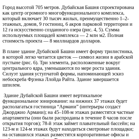
Город высотой 705 метров. Дубайская Башня спроектирована
как центр огромного многофункционального комплекса,
который включает 30 тысяч жилых, преимущественно 1–2-
этажных, домов, 9 гостиниц, 6 акров парковой территории и
12 га искусственно созданного озера (рис. 4, 5). Сумма
используемых площадей комплекса — 2 млн м2. Полная
стоимость проекта — 8 миллиардов долларов.
В плане здание Дубайской Башни имеет форму трилистника,
в которой легко читается цветок — символ жизни в арабской
пустыне (рис. 6). Три элемента, расположенные вокруг
центрального ядра, уменьшаются по мере роста здания.
Силуэт здания уступчатой формы, напоминающей эскиз
небоскреба Фрэнка Ллойда Райта. Здание завершается
шпилем.
Здание Дубайской Башни имеет вертикальное
функциональное зонирование: на нижних 37 этажах будет
располагаться гостиница “Армани” (интерьеры создаст
Джорджио Армани); на 45–108-м этажах разместятся частные
апартаменты (они были распроданы в течение 8 часов после
открытия торгов); 78-й этаж займет плавательный бассейн; на
123-м и 124-м этажах будут находиться смотровые площадки;
на оставшихся этажах разместятся корпоративные офисы и