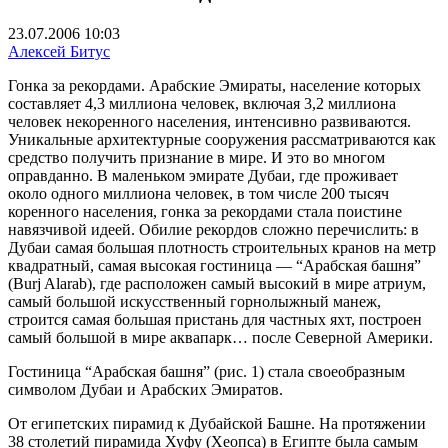
23.07.2006 10:03
Алексей Битус
Гонка за рекордами. Арабские Эмираты, население которых
составляет 4,3 миллиона человек, включая 3,2 миллиона
человек некоренного
населения, интенсивно развиваются.
Уникальные архитектурные сооружения рассматриваются как
средство получить признание в мире. И это во многом
оправданно. В маленьком эмирате Дубаи, где проживает
около одного миллиона человек, в том числе 200 тысяч
коренного населения, гонка за рекордами стала поистине
навязчивой идеей. Обилие рекордов сложно перечислить: в
Дубаи самая большая плотность строительных кранов на метр
квадратный, самая высокая гостиница — “Арабская башня”
(Burj Alarab), где расположен самый высокий в мире атриум,
самый большой искусственный горнолыжный манеж,
строится самая большая пристань для частных яхт, построен
самый большой в мире аквапарк… после Северной Америки.
Гостиница “Арабская башня” (рис. 1) стала своеобразным
символом Дубаи и Арабских Эмиратов.
От египетских пирамид к Дубайской Башне. На протяжении
38 столетий пирамида Хуфу (Хеопса) в Египте была самым