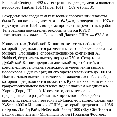
Financial Center) — 492 м. Теперешним рекордсменом является
небоскреб Тайбэй 101 (Taipei 101) — 509 м (рис. 3).
Рекордсменом среди самых высоких сооружений планеты
была Варшавская радиомачта — 645,4 м, возведенная в 1974 г.
и рухнувшая в 1991 г. во время проведения ремонтных работ.
Теперешним держателем рекорда является KVLY
телевизионная мачта в Серверной Дакоте, США — 628,8 м.
Конкурентом Дубайской Башни может стать небоскреб,
который предполагается разместить всего в 50 км в соседнем
эмирате. Это здание, спроектированное компанией Al
Nakheel, будет иметь высоту порядка 750 м. Создатели
Дубайской Башни предполагали такой ход событий, и в
конструкцию заложена возможность увеличения высоты
небоскреба. Однако вряд ли его удастся увеличить до 1001 м.
Именно такая высота намечается в заявленном небоскребе,
который предполагается возвести в Кувейте как часть нового
градостроительного комплекса
под названием Мадинат ал-
Харир (Город Шелка). Кроме того, есть несколько
предварительно разработанных проектов небоскребов —
высота их могла бы превзойти Дубайскую Башню. Среди них
X-Seed 4000 в Иллинойсе (США), который предложил в 1956
г. Фрэнк Ллойд Райт, Небесный Город 1000 (Sky City 1000) и
Башня Тысячелетия (Millennium Tower) Нормана Фостера.