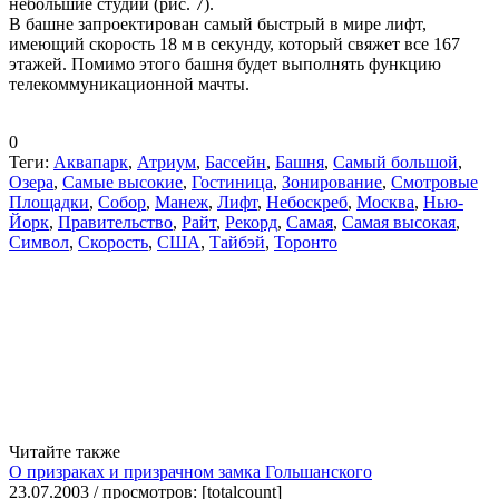
небольшие студии (рис. 7).
В башне запроектирован самый быстрый в мире лифт,
имеющий скорость 18 м в секунду, который свяжет все 167
этажей. Помимо этого башня будет выполнять функцию
телекоммуникационной мачты.
0
Теги:
Аквапарк
,
Атриум
,
Бассейн
,
Башня
,
Самый большой
,
Озера
,
Самые высокие
,
Гостиница
,
Зонирование
,
Смотровые
Площадки
,
Собор
,
Манеж
,
Лифт
,
Небоскреб
,
Москва
,
Нью-
Йорк
,
Правительство
,
Райт
,
Рекорд
,
Самая
,
Самая высокая
,
Символ
,
Скорость
,
США
,
Тайбэй
,
Торонто
Читайте также
О призраках и призрачном замка Гольшанского
23.07.2003 / просмотров: [totalcount]