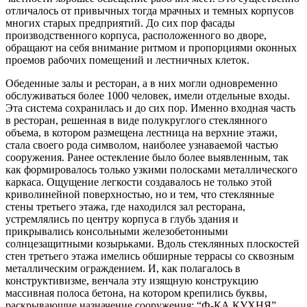
отличалось от привычных тогда мрачных и темных корпусов
многих старых предприятий. До сих пор фасады
производственного корпуса, расположенного во дворе,
обращают на себя внимание ритмом и пропорциями оконных
проемов рабочих помещений и лестничных клеток.
Обеденные залы и ресторан, а в них могли одновременно
обслуживаться более 1000 человек, имели отдельные входы.
Эта система сохранилась и до сих пор. Именно входная часть
в ресторан, решенная в виде полукруглого стеклянного
объема, в котором размещена лестница на верхние этажи,
стала своего рода символом, наиболее узнаваемой частью
сооружения. Ранее остекление было более выявленным, так
как формировалось только узкими полосками металлического
каркаса. Ощущение легкости создавалось не только этой
криволинейной поверхностью, но и тем, что стеклянные
стены третьего этажа, где находился зал ресторана,
устремлялись по центру корпуса в глубь здания и
прикрывались консольными железобетонными
солнцезащитными козырьками. Вдоль стеклянных плоскостей
стен третьего этажа имелись обширные террасы со сквозным
металлическим ограждением. И, как полагалось в
конструктивизме, венчала эту изящную конструкцию
массивная полоса бетона, на котором крепились буквы,
раскрывающие назначение сооружения: “Ф-КА КУХНЯ”.