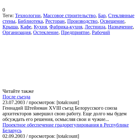
0
Теги:
Технологии
,
Массовое строительство
,
Бар
,
Стеклянные
стены
,
Библиотека
,
Ресторан
,
Производство
,
Освещение
,
Крыша
,
Кафе
,
Кухня
,
Фабрика-кухня
,
Лестница
,
Назначение
,
Организация
,
Остекление
,
Предприятие
,
Рабочий
Читайте также
После съезда
23.07.2003 / просмотров: [totalcount]
Геннадий Штейнман XVIII съезд Белорусского союза
архитекторов завершил свою работу. Еще долго мы будем
обсуждать его решения, осмысляя свои и чужие...
Проектное обеспечение градорегулирования в Республике
Беларусь
02.09.2003 / просмотров: [totalcount]