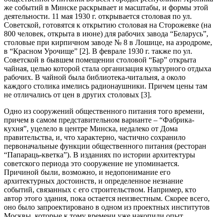
же событий в Минске раскрывает и масштабы, и формы этой
деятельности. 11 мая 1930 г. открывается столовая по ул.
Советской, готовятся к открытию столовая на Сторожевке (на
800 человек, открыта в июне) для рабочих завода “Беларусь”,
столовые при кирпичном заводе № 8 в Лошице, на аэродроме,
в “Красном Урочище” [2]. В феврале 1930 г. также по ул.
Советской в бывшем помещении столовой “Бар” открыта
чайная, целью которой стала организация культурного отдыха
рабочих. В чайной была библиотека-читальня, а около
каждого столика имелись радионаушники. Причем цены там
не отличались от цен в других столовых [3].
Одно из сооружений общественного питания того времени,
причем в самом представительном варианте – “Фабрика-
кухня”, уцелело в центре Минска, недалеко от Дома
правительства, и, что характерно, частично сохранило
первоначальные функции общественного питания (ресторан
“Папараць-кветка”). В изданиях по истории архитектуры
советского периода это сооружение не упоминается.
Причиной были, возможно, и недопонимание его
архитектурных достоинств, и определенное незнание
событий, связанных с его строительством. Например, кто
автор этого здания, пока остается неизвестным. Скорее всего,
оно было запроектировано в одном из проектных институтов
Москвы, которые к тому времени уже накопили опыт