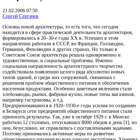
21.02.2006 07:50
Сергей Сергачев
Основы новой архитектуры, то есть того, что сегодня
находится в сфере практической деятельности архитекторов,
формировались в 20–30-е годы XX в. Успешно в этом
направлении работали в СССР, во Франции, Голландии,
Германии, Финляндии и других странах. Но только в
Советском Союзе архитектура решала одновременно и
художественные, и социальные проблемы. Именно
социальная направленность архитектурного творчества
содействовала появлению целого ряда абсолютно новых
типов зданий, и среди них сооружений, связанных с
решением проблем общественного питания и обеспечения
населения продуктами. Особенно заметным явлением стали
хлебозаводы, рынки, фабрики-кухни, новые типы магазинов,
например гастрономы, и т.д.
Предпринимавшиеся в 1920–1930-е годы усилия по созданию
в Беларуси сети предприятий общественного питания стали
приносить результаты. Так, уже в октябре 1929 г. в Минске
работало 12 столовых, отпускавших 8000 обедов в день [1], но
они, безусловно, не справлялись с поставленными задачами.
Поэтому принимались активные меры по развитию
общественного питания во всех городах республики. Хроника