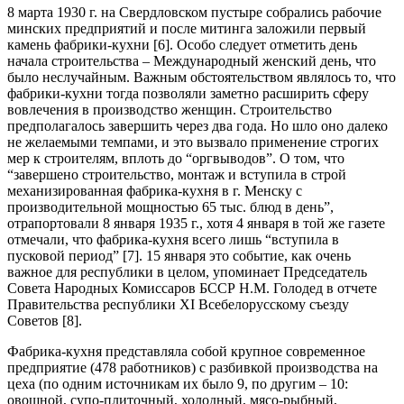
8 марта 1930 г. на Свердловском пустыре собрались рабочие
минских предприятий и после митинга заложили первый
камень фабрики-кухни [6]. Особо следует отметить день
начала строительства – Международный женский день, что
было неслучайным. Важным обстоятельством являлось то, что
фабрики-кухни тогда позволяли заметно расширить сферу
вовлечения в производство женщин. Строительство
предполагалось завершить через два года. Но шло оно далеко
не желаемыми темпами, и это вызвало применение строгих
мер к строителям, вплоть до “оргвыводов”. О том, что
“завершено строительство, монтаж и вступила в строй
механизированная фабрика-кухня в г. Менску с
производительной мощностью 65 тыс. блюд в день”,
отрапортовали 8 января 1935 г., хотя 4 января в той же газете
отмечали, что фабрика-кухня всего лишь “вступила в
пусковой период” [7]. 15 января это событие, как очень
важное для республики в целом, упоминает Председатель
Совета Народных Комиссаров БССР Н.М. Голодед в отчете
Правительства республики ХІ Всебелорусскому съезду
Советов [8].
Фабрика-кухня представляла собой крупное современное
предприятие (478 работников) с разбивкой производства на
цеха (по одним источникам их было 9, по другим – 10:
овощной, супо-плиточный, холодный, мясо-рыбный,