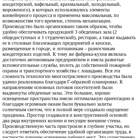
кондитерский, вафельный, крахмальный, холодильный,
мороженого), в которых использовались элементы
конвейерного процесса и применена максимальная, по
возможностям того времени, степень механизации.
Производство было организовано таким образом, чтобы
удобно обеспечивать продукцией 3 обеденных зала (2
общедоступных и 1 студенческий), ресторан, а также выдавать
ее в столовые близлежащих предприятий и киоски,
размещенные в городе, и лотошникам – разносчикам
кондитерских изделий. К тому же фабрика-кухня являлась
достаточно автономным предприятием и имела развитые
вспомогательные службы, вплоть до собственной пожарной
охраны и транспортного хозяйства с лошадьми. Вся эта
сложность технологии многоотраслевого производства была
удачно реализована благодаря Г-образной планировке. К
направлениям основных потоков посетителей были
выдвинуты обеденные залы. Эти большие, хорошо
освещенные пространства имели оптимальную ориентацию и
благодаря огромным окнам были буквально залиты
солнечным светом, что в полной мере создавало ощущение
праздника. Простор создавался и конструктивной основой:
два ряда внутренних колонн и несущие внешние стены.
Производственную часть пристроили в глубине участка, но
следует отметить обеспечение удобной организации труда, в
частности хорошее освещение рабочих мест. Это существенно