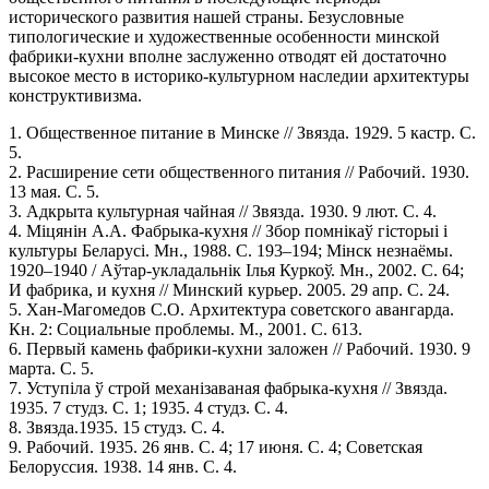
исторического развития нашей страны. Безусловные
типологические и художественные особенности минской
фабрики-кухни вполне заслуженно отводят ей достаточно
высокое место в историко-культурном наследии архитектуры
конструктивизма.
1. Общественное питание в Минске // Звязда. 1929. 5 кастр. С.
5.
2. Расширение сети общественного питания // Рабочий. 1930.
13 мая. С. 5.
3. Адкрыта культурная чайная // Звязда. 1930. 9 лют. С. 4.
4. Міцянін А.А. Фабрыка-кухня // Збор помнікаў гісторыі і
культуры Беларусі. Мн., 1988. С. 193–194; Мінск незнаёмы.
1920–1940 / Аўтар-укладальнік Ілья Куркоў. Мн., 2002. С. 64;
И фабрика, и кухня // Минский курьер. 2005. 29 апр. С. 24.
5. Хан-Магомедов С.О. Архитектура советского авангарда.
Кн. 2: Социальные проблемы. М., 2001. С. 613.
6. Первый камень фабрики-кухни заложен // Рабочий. 1930. 9
марта. С. 5.
7. Уступіла ў строй механізаваная фабрыка-кухня // Звязда.
1935. 7 студз. С. 1; 1935. 4 студз. С. 4.
8. Звязда.1935. 15 студз. С. 4.
9. Рабочий. 1935. 26 янв. С. 4; 17 июня. С. 4; Советская
Белоруссия. 1938. 14 янв. С. 4.