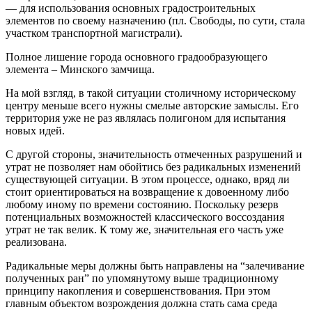
— для использования основных градостроительных
элементов по своему назначению (пл. Свободы, по сути, стала
участком транспортной магистрали).
Полное лишение города основного градообразующего
элемента – Минского замчища.
На мой взгляд, в такой ситуации столичному историческому
центру меньше всего нужны смелые авторские замыслы. Его
территория уже не раз являлась полигоном для испытания
новых идей.
C другой стороны, значительность отмеченных разрушений и
утрат не позволяет нам обойтись без радикальных изменений
существующей ситуации. В этом процессе, однако, вряд ли
стоит ориентироваться на возвращение к довоенному либо
любому иному по времени состоянию. Поскольку резерв
потенциальных возможностей классического воссоздания
утрат не так велик. К тому же, значительная его часть уже
реализована.
Радикальные меры должны быть направлены на “залечивание
полученных ран” по упомянутому выше традиционному
принципу накопления и совершенствования. При этом
главным объектом возрождения должна стать сама среда