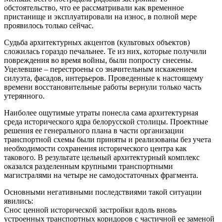
обстоятельство, что ее рассматривали как временное
пристанище и эксплуатировали на износ, в полной мере
проявилось только сейчас.
Судьба архитектурных акцентов (культовых объектов)
сложилась гораздо печальнее. Те из них, которые получили
повреждения во время войны, были попросту снесены.
Уцелевшие – перестроены со значительным искажением
силуэта, фасадов, интерьеров. Проведенные к настоящему
времени восстановительные работы вернули только часть
утерянного.
Наиболее ощутимые утраты понесла сама архитектурная
среда исторического ядра белорусской столицы. Проектные
решения ее генерального плана в части организации
транспортной схемы были приняты и реализованы без учета
необходимости сохранения исторического центра как
такового. В результате цельный архитектурный комплекс
оказался разделенным крупными транспортными
магистралями на четыре не самодостаточных фрагмента.
Основными негативными последствиями такой ситуации
явились:
Снос ценной исторической застройки вдоль вновь
устроенных транспортных коридоров с частичной ее заменой