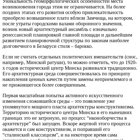
Уникальность геоморфологических особенностей места
возникновения города этим не ограничивается. На более
поздних этапах его развития особую привлекательность
приобрело возвышенное плато вблизи Замчища, на котором,
после утраты городскими валами оборонного значения,
возник новый архитектурный ансамбль с изначально
ренессансной планировкой главной площади и дальнейшим
развитием планировочной структуры по законам наиболее
долговечного в Беларуси стиля – барокко.
Если не считать отдельных политических вмешательств (снос‚
например‚ Минской ратуши), то можно отметить, что до 1920-
х годов исторический центр Минска развивался традиционно.
Его архитектурная среда совершенствовалась по принципу
накопления ценных качеств путем замены неприемлемого и
не прижившегося более совершенным.
Первая масштабная попытка активного искусственного
изменения сложившейся среды – это появление уже
упомянутого мощного пласта архитектуры конструктивизма.
Территорию исторического центра Минска в его нынешних
границах это не затронуло, но процесс “иконоборчества в
архитектуре” был запущен. Вскоре жертвой этого процесса
окажется и сам конструктивизм, и поправший его
“сталинский классицизм”, и на некоторое время сама