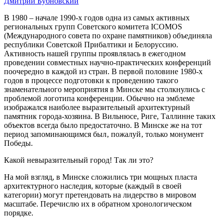
Дмитрий Бубновский
В 1980 – начале 1990-х годов одна из самых активных
региональных групп Советского комитета ICOMOS
(Международного совета по охране памятников) объединяла
республики Советской Прибалтики и Белоруссию.
Активность нашей группы проявлялась в ежегодном
проведении совместных научно-практических конференций
поочередно в каждой из стран. В первой половине 1980-х
годов в процессе подготовки к проведению такого
знаменательного мероприятия в Минске мы столкнулись с
проблемой логотипа конференции. Обычно на эмблеме
изображался наиболее выразительный архитектурный
памятник города-хозяина. В Вильнюсе, Риге, Таллинне таких
объектов всегда было предостаточно. В Минске же на тот
период запоминающимся был‚ пожалуй‚ только монумент
Победы.
Какой невыразительный город! Так ли это?
На мой взгляд, в Минске сложились три мощных пласта
архитектурного наследия, которые (каждый в своей
категории) могут претендовать на лидерство в мировом
масштабе. Перечислю их в обратном хронологическом
порядке.