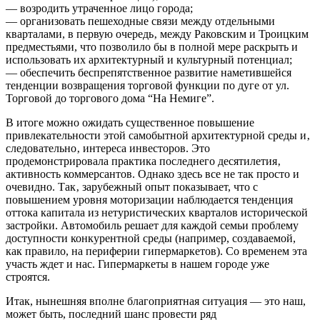
— возродить утраченное лицо города;
— организовать пешеходные связи между отдельными
кварталами, в первую очередь‚ между Раковским и Троицким
предместьями, что позволило бы в полной мере раскрыть и
использовать их архитектурный и культурный потенциал;
— обеспечить беспрепятственное развитие наметившейся
тенденции возвращения торговой функции по дуге от ул.
Торговой до торгового дома “На Немиге”.
В итоге можно ожидать существенное повышение
привлекательности этой самобытной архитектурной среды и‚
следовательно‚ интереса инвесторов. Это
продемонстрировала практика последнего десятилетия‚
активность коммерсантов. Однако здесь все не так просто и
очевидно. Так‚ зарубежный опыт показывает, что с
повышением уровня моторизации наблюдается тенденция
оттока капитала из нетуристических кварталов исторической
застройки. Автомобиль решает для каждой семьи проблему
доступности конкурентной среды (например, создаваемой,
как правило, на периферии гипермаркетов). Со временем эта
участь ждет и нас. Гипермаркеты в нашем городе уже
строятся.
Итак, нынешняя вполне благоприятная ситуация — это наш,
может быть, последний шанс провести ряд