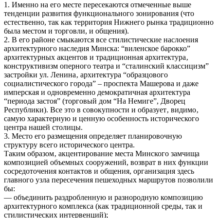
1. Именно на его месте пересекаются отмеченные выше
тенденции развития функционального зонирования (что
естественно, так как территория Нижнего рынка традиционно
была местом и торговли, и общения).
2. В его районе смыкаются все стилистические наслоения
архитектурного наследия Минска: “виленское барокко”
архитектурных акцентов и традиционная архитектура‚
конструктивизм оперного театра и “сталинский классицизм”
застройки ул. Ленина‚ архитектура “образцового
социалистического города” – проспекта Машерова и даже
имперская и одновременно демократичная архитектура
“периода застоя” (торговый дом “На Немиге”, Дворец
Республики). Все это в совокупности и образует‚ видимо‚
самую характерную и ценную особенность исторического
центра нашей столицы.
3. Место его размещения определяет планировочную
структуру всего исторического центра.
Таким образом‚ акцентирование места Минского замчища
композицией объемных сооружений, возврат в них функции
сосредоточения контактов и общения, организация здесь
главного узла пересечения пешеходных маршрутов позволили
бы:
— объединить раздробленную и разнородную композицию
архитектурного комплекса (как традиционной среды, так и
стилистических интервенций);