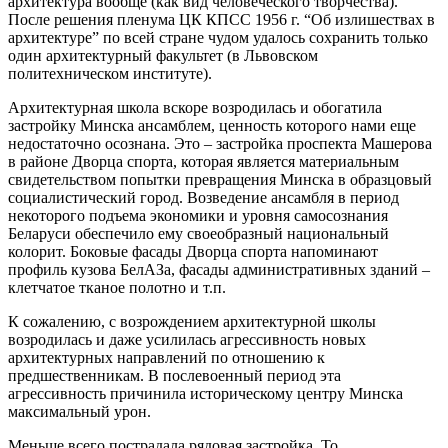
архитектура вообще (как вид человеческого творчества).
После решения пленума ЦК КПСС 1956 г. “Об излишествах в
архитектуре” по всей стране чудом удалось сохранить только
один архитектурный факультет (в Львовском
политехническом институте).
Архитектурная школа вскоре возродилась и обогатила
застройку Минска ансамблем, ценность которого нами еще
недостаточно осознана. Это – застройка проспекта Машерова
в районе Дворца спорта, которая является материальным
свидетельством попытки превращения Минска в образцовый
социалистический город. Возведение ансамбля в период
некоторого подъема экономики и уровня самосознания
Беларуси обеспечило ему своеобразный национальный
колорит. Боковые фасады Дворца спорта напоминают
профиль кузова БелАЗа, фасады административных зданий –
клетчатое тканое полотно и т.п.
К сожалению, с возрождением архитектурной школы
возродилась и даже усилилась агрессивность новых
архитектурных направлений по отношению к
предшественникам. В послевоенный период эта
агрессивность причинила историческому центру Минска
максимальный урон.
Меньше всего пострадала рядовая застройка. То