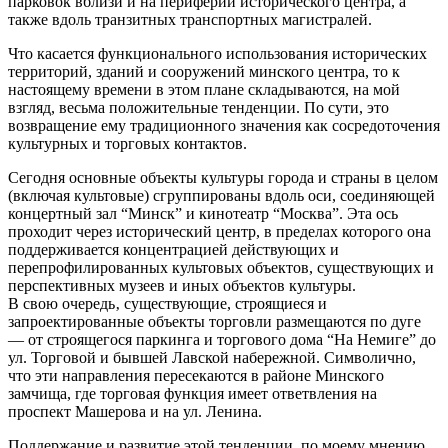
парковок вблизи и на периферии исторического центра, а
также вдоль транзитных транспортных магистралей.
Что касается функционального использования исторических
территорий, зданий и сооружений минского центра, то к
настоящему времени в этом плане складываются, на мой
взгляд, весьма положительные тенденции. По сути, это
возвращение ему традиционного значения как сосредоточения
культурных и торговых контактов.
Сегодня основные объекты культуры города и страны в целом
(включая культовые) сгруппированы вдоль оси, соединяющей
концертный зал “Минск” и кинотеатр “Москва”. Эта ось
проходит через исторический центр, в пределах которого она
поддерживается концентрацией действующих и
перепрофилированных культовых объектов, существующих и
перспективных музеев и иных объектов культуры.
В свою очередь‚ существующие, строящиеся и
запроектированные объекты торговли размещаются по дуге
— от строящегося паркинга и торгового дома “На Немиге” до
ул. Торговой и бывшей Лавской набережной. Символично,
что эти направления пересекаются в районе Минского
замчища, где торговая функция имеет ответвления на
проспект Машерова и на ул. Ленина.
Поддержание и развитие этой тенденции, по моему мнению,