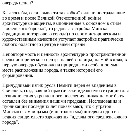
очередь ценен?
Казалось бы, если “вывести за скобки” сильно пострадавшие
во время и после Великой Отечественной войны
архитектурные акценты, выполненные в основном в стиле
”виленского барокко”, то рядовая застройка Минска
(традиционно торгового города) по своим историческим и
художественным качествам уступает застройке практически
любого областного центра нашей страны.
Неповторимость и ценность архитектурно-пространственной
среды исторического центра нашей столицы‚ на мой взгляд, в
первую очередь обусловлена природными особенностями
места расположения города, а также историей его
формирования.
Причудливый изгиб русла Немиги перед ее впадением в
Свислочь, создававший практически идеальную ситуацию для
возникновения укрепленного поселения, никак не мог быть
оставлен без внимания нашими предками. Исследования и
публикации последних лет показывают, что с утратой
Минского замчища мы (и не только мы) потеряли одно из
редких свидетельств зарождения “идеального средневекового
города”.