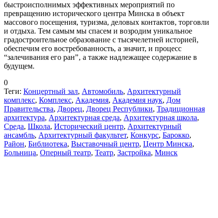
быстроисполнимых эффективных мероприятий по
превращению исторического центра Минска в объект
массового посещения, туризма, деловых контактов, торговли
и отдыха. Тем самым мы спасем и возродим уникальное
градостроительное образование с тысячелетней историей,
обеспечим его востребованность, а значит, и процесс
“залечивания его ран”‚ а также надлежащее содержание в
будущем.
0
Теги:
Концертный зал
,
Автомобиль
,
Архитектурный
комплекс
,
Комплекс
,
Академия
,
Академия наук
,
Дом
Правительства
,
Дворец
,
Дворец Республики
,
Традиционная
архитектура
,
Архитектурная среда
,
Архитектурная школа
,
Среда
,
Школа
,
Исторический центр
,
Архитектурный
ансамбль
,
Архитектурный факультет
,
Конкурс
,
Барокко
,
Район
,
Библиотека
,
Выставочный центр
,
Центр Минска
,
Больница
,
Оперный театр
,
Театр
,
Застройка
,
Минск