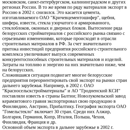
московском, санкт-петербургском, калининградском и других
регионах России. В то же время по ряду материалов экспорт в
Россию в 2002 г. снизился. Это касается цемента,
изготавливаемого ОАО "Кричевцементошифер", щебня,
шифера, извести, стекла узорчатого и армированного,
стеклоблоков, оконных и дверных блоков. Вытеснение ряда
белорусских стройматериалов с российского рынка связано с
серьезными изменениями, которые происходят в отрасли
строительных материалов в РФ. За счет значительного
притока инвестиций предприятия российского строительного
комплекса увеличивают выпуск современных
конкурентоспособных строительных материалов и изделий.
Затраты на топливо и энергию на них значительно ниже, чем
на белорусских.
Сложившаяся ситуация подвигает многие белорусские
предприятия переориентировать свой экспорт на рынки стран
дальнего зарубежья. Например, в 2002 г. ОАО
"Красносельскстройматериалы" и АО "Гродненский КСИ"
поставляли известь в страны Балтии; Новолукомльский завод
керамзитового гравия экспортировал свою продукцию в
Финляндию, Австрию, Прибалтику. География экспорта ОАО
"Гомельстекло" включает 30 стран. Среди них Алжир,
Болгария, Германия, Кипр, Италия, Польша, Чехия,
Финляндия, Франция и др.
Основной объем экспорта в дальнее зарубежье в 2002 г.