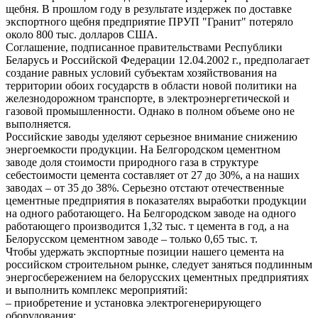
щебня. В прошлом году в результате издержек по доставке
экспортного щебня предприятие ПРУП "Гранит" потеряло
около 800 тыс. долларов США.
Соглашение, подписанное правительствами Республики
Беларусь и Российской Федерации 12.04.2002 г., предполагает
создание равных условий субъектам хозяйствования на
территории обоих государств в области новой политики на
железнодорожном транспорте, в электроэнергетической и
газовой промышленности. Однако в полном объеме оно не
выполняется.
Российские заводы уделяют серьезное внимание снижению
энергоемкости продукции. На Белгородском цементном
заводе доля стоимости природного газа в структуре
себестоимости цемента составляет от 27 до 30%, а на наших
заводах – от 35 до 38%. Серьезно отстают отечественные
цементные предприятия в показателях выработки продукции
на одного работающего. На Белгородском заводе на одного
работающего производится 1,32 тыс. т цемента в год, а на
Белорусском цементном заводе – только 0,65 тыс. т.
Чтобы удержать экспортные позиции нашего цемента на
российском строительном рынке, следует заняться подлинным
энергосбережением на белорусских цементных предприятиях
и выполнить комплекс мероприятий:
– приобретение и установка электрогенерирующего
оборудования;