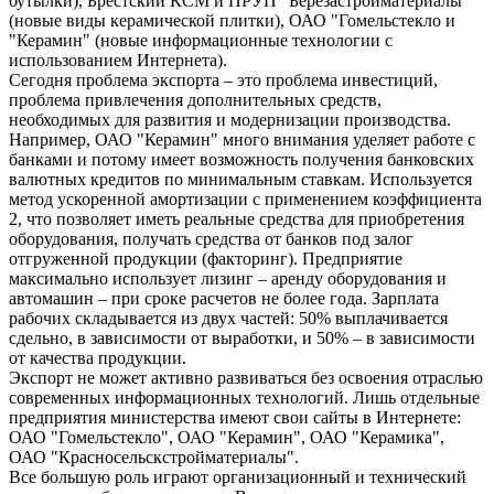
бутылки), Брестский КСМ и ПРУП "Березастройматериалы"
(новые виды керамической плитки), ОАО "Гомельстекло и
"Керамин" (новые информационные технологии с
использованием Интернета).
Сегодня проблема экспорта – это проблема инвестиций,
проблема привлечения дополнительных средств,
необходимых для развития и модернизации производства.
Например, ОАО "Керамин" много внимания уделяет работе с
банками и потому имеет возможность получения банковских
валютных кредитов по минимальным ставкам. Используется
метод ускоренной амортизации с применением коэффициента
2, что позволяет иметь реальные средства для приобретения
оборудования, получать средства от банков под залог
отгруженной продукции (факторинг). Предприятие
максимально использует лизинг – аренду оборудования и
автомашин – при сроке расчетов не более года. Зарплата
рабочих складывается из двух частей: 50% выплачивается
сдельно, в зависимости от выработки, и 50% – в зависимости
от качества продукции.
Экспорт не может активно развиваться без освоения отраслью
современных информационных технологий. Лишь отдельные
предприятия министерства имеют свои сайты в Интернете:
ОАО "Гомельстекло", ОАО "Керамин", ОАО "Керамика",
ОАО "Красносельскстройматериалы".
Все большую роль играют организационный и технический