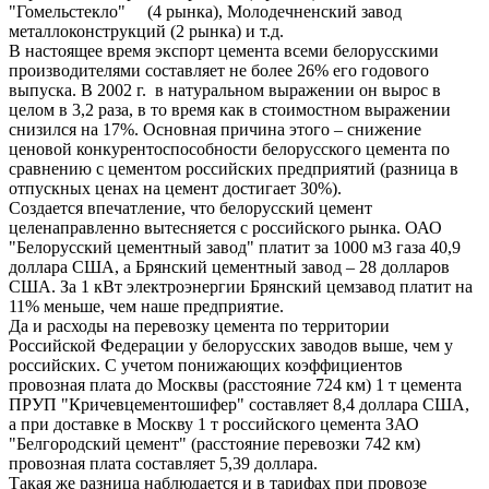
"Гомельстекло" (4 рынка), Молодечненский завод
металлоконструкций (2 рынка) и т.д.
В настоящее время экспорт цемента всеми белорусскими
производителями составляет не более 26% его годового
выпуска. В 2002 г. в натуральном выражении он вырос в
целом в 3,2 раза, в то время как в стоимостном выражении
снизился на 17%. Основная причина этого – снижение
ценовой конкурентоспособности белорусского цемента по
сравнению с цементом российских предприятий (разница в
отпускных ценах на цемент достигает 30%).
Создается впечатление, что белорусский цемент
целенаправленно вытесняется с российского рынка. ОАО
"Белорусский цементный завод" платит за 1000 м3 газа 40,9
доллара США, а Брянский цементный завод – 28 долларов
США. За 1 кВт электроэнергии Брянский цемзавод платит на
11% меньше, чем наше предприятие.
Да и расходы на перевозку цемента по территории
Российской Федерации у белорусских заводов выше, чем у
российских. С учетом понижающих коэффициентов
провозная плата до Москвы (расстояние 724 км) 1 т цемента
ПРУП "Кричевцементошифер" составляет 8,4 доллара США,
а при доставке в Москву 1 т российского цемента ЗАО
"Белгородский цемент" (расстояние перевозки 742 км)
провозная плата составляет 5,39 доллара.
Такая же разница наблюдается и в тарифах при провозе