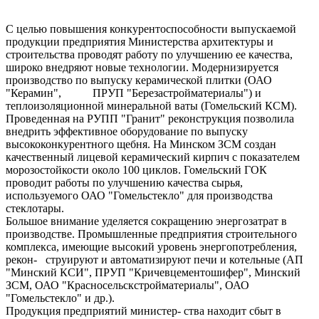
С целью повышения конкурентоспособности выпускаемой
продукции предприятия Министерства архитектуры и
строительства проводят работу по улучшению ее качества,
широко внедряют новые технологии. Модернизируется
производство по выпуску керамической плитки (ОАО
"Керамин", ПРУП "Березастройматериалы") и
теплоизоляционной минеральной ваты (Гомельский КСМ).
Проведенная на РУПП "Гранит" реконструкция позволила
внедрить эффективное оборудование по выпуску
высококонкурентного щебня. На Минском ЗСМ создан
качественный лицевой керамический кирпич с показателем
морозостойкости около 100 циклов. Гомельский ГОК
проводит работы по улучшению качества сырья,
используемого ОАО "Гомельстекло" для производства
стеклотары.
Большое внимание уделяется сокращению энергозатрат в
производстве. Промышленные предприятия строительного
комплекса, имеющие высокий уровень энергопотребления,
рекон- струируют и автоматизируют печи и котельные (АП
"Минский КСИ", ПРУП "Кричевцементошифер", Минский
ЗСМ, ОАО "Красносельскстройматериалы", ОАО
"Гомельстекло" и др.).
Продукция предприятий министер- ства находит сбыт в