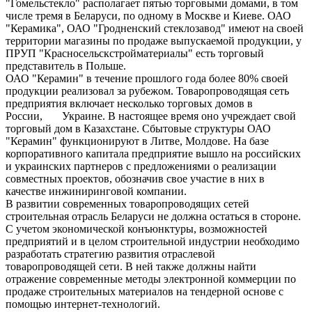
"Гомельстекло" располагает пятью торговыми домами, в том
числе тремя в Беларуси, по одному в Москве и Киеве. ОАО
"Керамика", ОАО "Гродненский стеклозавод" имеют на своей
территории магазины по продаже выпускаемой продукции, у
ПРУП "Красносельскстройматериалы" есть торговый
представитель в Польше.
ОАО "Керамин" в течение прошлого года более 80% своей
продукции реализовал за рубежом. Товаропроводящая сеть
предприятия включает несколько торговых домов в
России, Украине. В настоящее время оно учреждает свой
торговый дом в Казахстане. Сбытовые структуры ОАО
"Керамин" функционируют в Литве, Молдове. На базе
корпоративного капитала предприятие вышло на российских
и украинских партнеров с предложениями о реализации
совместных проектов, обозначив свое участие в них в
качестве инжиниринговой компании.
В развитии современных товаропроводящих сетей
строительная отрасль Беларуси не должна остаться в стороне.
С учетом экономической конъюнктуры, возможностей
предприятий и в целом строительной индустрии необходимо
разработать стратегию развития отраслевой
товаропроводящей сети. В ней также должны найти
отражение современные методы электронной коммерции по
продаже строительных материалов на тендерной основе с
помощью интернет-технологий.