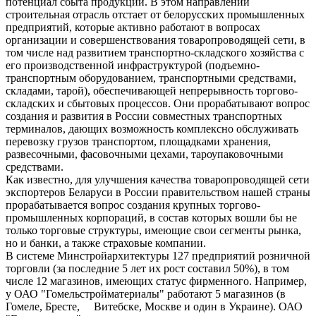
потенциал сбыта продукции. В этом направлении
строительная отрасль отстает от белорусских промышленных
предприятий, которые активно работают в вопросах
организации и совершенствования товаропроводящей сети, в
том числе над развитием транспортно-складского хозяйства с
его производственной инфраструктурой (подъемно-
транспортным оборудованием, транспортными средствами,
складами, тарой), обеспечивающей непрерывность торгово-
складских и сбытовых процессов. Они прорабатывают вопрос
создания и развития в России совместных транспортных
терминалов, дающих возможность комплексно обслуживать
перевозку грузов транспортом, площадками хранения,
развесочными, фасовочными цехами, тароупаковочными
средствами.
Как известно, для улучшения качества товаропроводящей сети
экспортеров Беларуси в России правительством нашей страны
прорабатывается вопрос создания крупных торгово-
промышленных корпораций, в состав которых вошли бы не
только торговые структуры, имеющие свои сегменты рынка,
но и банки, а также страховые компании.
В системе Минстройархитектуры 127 предприятий розничной
торговли (за последние 5 лет их рост составил 50%), в том
числе 12 магазинов, имеющих статус фирменного. Например,
у ОАО "Гомельстройматериалы" работают 5 магазинов (в
Гомеле, Бресте, Витебске, Москве и один в Украине). ОАО