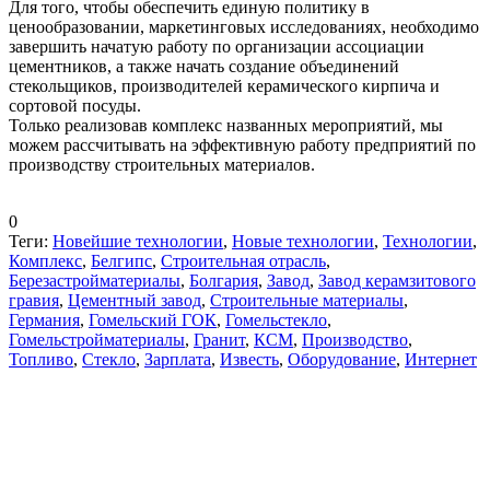
Для того, чтобы обеспечить единую политику в
ценообразовании, маркетинговых исследованиях, необходимо
завершить начатую работу по организации ассоциации
цементников, а также начать создание объединений
стекольщиков, производителей керамического кирпича и
сортовой посуды.
Только реализовав комплекс названных мероприятий, мы
можем рассчитывать на эффективную работу предприятий по
производству строительных материалов.
0
Теги:
Новейшие технологии
,
Новые технологии
,
Технологии
,
Комплекс
,
Белгипс
,
Строительная отрасль
,
Березастройматериалы
,
Болгария
,
Завод
,
Завод керамзитового
гравия
,
Цементный завод
,
Строительные материалы
,
Германия
,
Гомельский ГОК
,
Гомельстекло
,
Гомельстройматериалы
,
Гранит
,
КСМ
,
Производство
,
Топливо
,
Стекло
,
Зарплата
,
Известь
,
Оборудование
,
Интернет