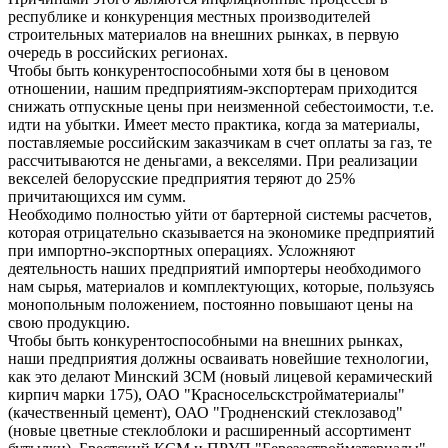
республике и конкуренция местных производителей
строительных материалов на внешних рынках, в первую
очередь в российских регионах.
Чтобы быть конкурентоспособными хотя бы в ценовом
отношении, нашим предприятиям-экспортерам приходится
снижать отпускные цены при неизменной себестоимости, т.е.
идти на убытки. Имеет место практика, когда за материалы,
поставляемые российским заказчикам в счет оплаты за газ, те
рассчитываются не деньгами, а векселями. При реализации
векселей белорусские предприятия теряют до 25%
причитающихся им сумм.
Необходимо полностью уйти от бартерной системы расчетов,
которая отрицательно сказывается на экономике предприятий
при импортно-экспортных операциях. Усложняют
деятельность наших предприятий импортеры необходимого
нам сырья, материалов и комплектующих, которые, пользуясь
монопольным положением, постоянно повышают цены на
свою продукцию.
Чтобы быть конкурентоспособными на внешних рынках,
наши предприятия должны осваивать новейшие технологии,
как это делают Минский ЗСМ (новый лицевой керамический
кирпич марки 175), ОАО "Красносельскстройматериалы"
(качественный цемент), ОАО "Гродненский стеклозавод"
(новые цветные стеклоблоки и расширенный ассортимент