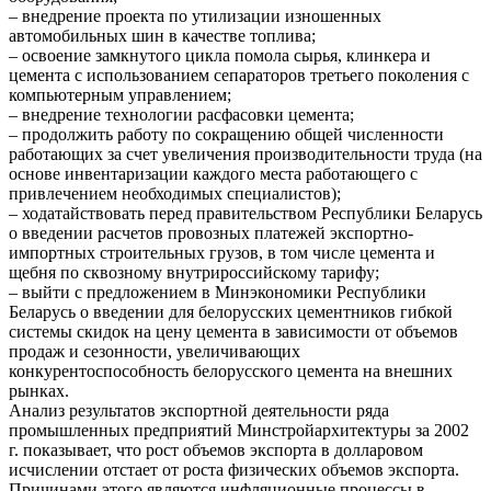
– внедрение проекта по утилизации изношенных
автомобильных шин в качестве топлива;
– освоение замкнутого цикла помола сырья, клинкера и
цемента с использованием сепараторов третьего поколения с
компьютерным управлением;
– внедрение технологии расфасовки цемента;
– продолжить работу по сокращению общей численности
работающих за счет увеличения производительности труда (на
основе инвентаризации каждого места работающего с
привлечением необходимых специалистов);
– ходатайствовать перед правительством Республики Беларусь
о введении расчетов провозных платежей экспортно-
импортных строительных грузов, в том числе цемента и
щебня по сквозному внутрироссийскому тарифу;
– выйти с предложением в Минэкономики Республики
Беларусь о введении для белорусских цементников гибкой
системы скидок на цену цемента в зависимости от объемов
продаж и сезонности, увеличивающих
конкурентоспособность белорусского цемента на внешних
рынках.
Анализ результатов экспортной деятельности ряда
промышленных предприятий Минстройархитектуры за 2002
г. показывает, что рост объемов экспорта в долларовом
исчислении отстает от роста физических объемов экспорта.
Причинами этого являются инфляционные процессы в