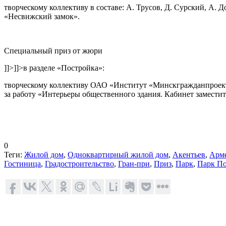
творческому коллективу в составе: А. Трусов, Д. Сурский, А. Д
«Несвижский замок»
.
Специальный приз от жюри
]]>
]]>
в разделе
«Постройка»
:
творческому коллективу ОАО «Институт «Минскгражданпроект» 
за работу
«Интерьеры общественного здания. Кабинет заместит
0
Теги:
Жилой дом
,
Одноквартирный жилой дом
,
Акентьев
,
Арм
Гостиница
,
Градостроительство
,
Гран-при
,
Приз
,
Парк
,
Парк П