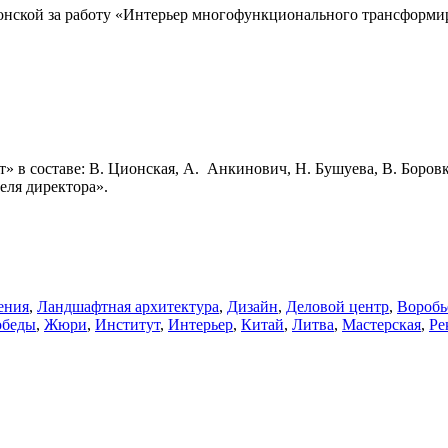
онской за работу
«Интерьер многофункционального трансформир
в составе: В. Ционская, А. Анкинович, Н. Бушуева, В. Боровк
еля директора»
.
ения
,
Ландшафтная архитектура
,
Дизайн
,
Деловой центр
,
Воробь
обеды
,
Жюри
,
Институт
,
Интерьер
,
Китай
,
Литва
,
Мастерская
,
Ре