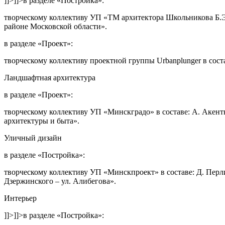
]]>
]]>
в разделе
«Постройка»
:
творческому коллективу УП «ТМ архитектора Школьникова Б.Э.
районе Московской области»
.
в разделе
«Проект»
:
творческому коллективу проектной группы Urbanplunger в соста
Ландшафтная архитектура
в разделе
«Проект»
:
творческому коллективу УП «Минскградо» в составе: А. Акентье
архитектуры и быта»
.
Уличный дизайн
в разделе
«Постройка»
:
творческому коллективу УП «Минскпроект» в составе: Д. Перли
Дзержинского – ул. Алибегова»
.
Интерьер
]]>
]]>
в разделе
«Постройка»
: