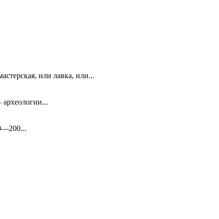
стерская, или лавка, или...
 археологии...
0—200...