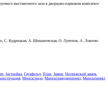
уемого выставочного зала в дворцово-парковом комплексе
о, С. Кудрицкая, А. Шишановская, О. Луненок, А. Локотко
ев
,
Застройка
,
Гаухфельд
,
План
,
Замок
,
Несвижский замок
,
конструкция
,
Минскградо
,
Минскгражданпроект
,
Минскпроект