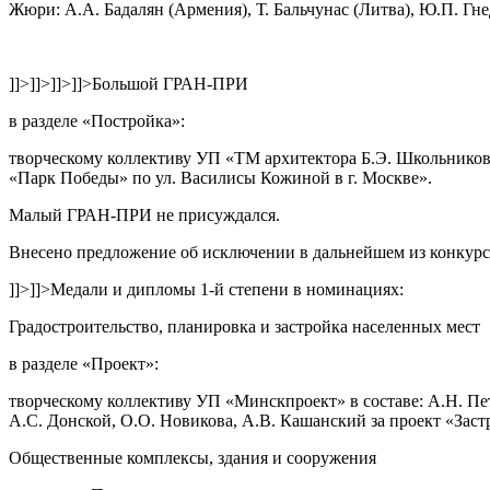
Жюри:
А.А. Бадалян (Армения), Т. Бальчунас (Литва), Ю.П. Гне
]]>
]]>
]]>
]]>
Большой ГРАН-ПРИ
в разделе
«Постройка»
:
творческому коллективу УП «ТМ архитектора Б.Э. Школьникова»
«Парк Победы» по ул. Василисы Кожиной в г. Москве».
Малый ГРАН-ПРИ
не присуждался.
Внесено предложение об исключении в дальнейшем из конкурс
]]>
]]>
Медали и дипломы 1-й степени в номинациях:
Градостроительство, планировка и застройка населенных мест
в разделе
«Проект»
:
творческому коллективу УП «Минскпроект» в составе: А.Н. Петр
А.С. Донской, О.О. Новикова, А.В. Кашанский за проект
«Заст
Общественные комплексы, здания и сооружения