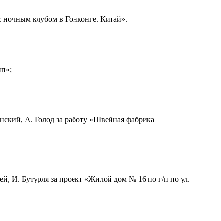
с ночным клубом в Гонконге. Китай»
.
пп»
;
нский, А. Голод за работу
«Швейная фабрика
ей, И. Бутурля за проект
«Жилой дом № 16 по г/п по ул.