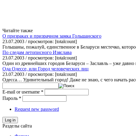
Читайте также
О призраках и призрачном замка Гольшанского
23.07.2003 / просмотров: [totalcount]
Гольшаны, пожалуй, единственное в Беларуси местечко, которое
По следам летописного Изяслава
23.07.2003 / просмотров: [totalcount]
Один из древнейших городов Беларуси – Заславль – уже давно 
Ода Одессе, или Город человеческих лиц
23.07.2003 / просмотров: [totalcount]
Одесса… Удивительный город! Даже не знаю, с чего начать расс
E-mail or username
*
Пароль
*
Request new password
Log in
Разделы сайта