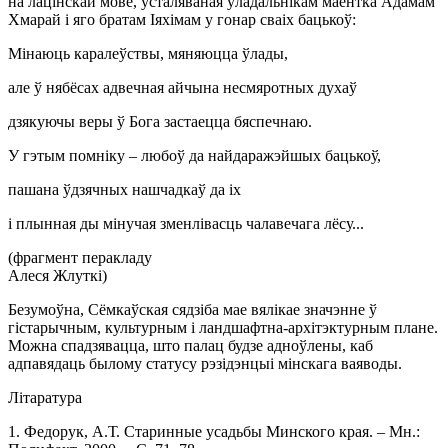
на лацінскай мове, усталяваная ўладальнікам маёнтка Адамам
Хмарай і яго братам Іяхімам у гонар сваіх бацькоў:
Мінаюць каралеўствы, мяняюцца ўлады,
але ў нябёсах адвечная айчына несмяротных духаў
дзякуючы веры ў Бога застаецца бяспечнаю.
У гэтым помніку – любоў да найдаражэйшых бацькоў,
пашана ўдзячных нашчадкаў да іх
і плынная ды мінучая зменлівасць чалавечага лёсу...
(фрагмент перакладу
Алеся Жлуткі)
Безумоўна, Сёмкаўская сядзіба мае вялікае значэнне ў
гістарычным, культурным і ландшафтна-архітэктурным плане.
Можна спадзявацца, што палац будзе адноўлены, каб
адпавядаць былому статусу рэзідэнцыі мінскага ваяводы.
Літаратура
1. Федорук, А.Т. Старинные усадьбы Минского края. – Мн.: