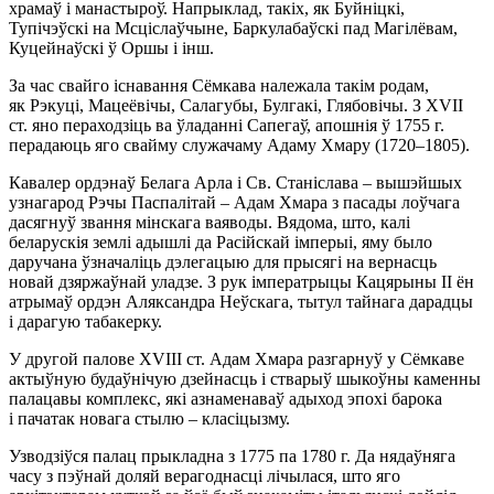
храмаў і манастыроў. Напрыклад, такіх, як Буйніцкі,
Тупічэўскі на Мсціслаўчыне, Баркулабаўскі пад Магілёвам,
Куцейнаўскі ў Оршы і інш.
За час свайго існавання Сёмкава належала такім родам,
як Рэкуці, Мацеёвічы, Салагубы, Булгакі, Глябовічы. З XVII
ст. яно пераходзіць ва ўладанні Сапегаў, апошнія ў 1755 г.
перадаюць яго свайму служачаму Адаму Хмару (1720–1805).
Кавалер ордэнаў Белага Арла і Св. Станіслава – вышэйшых
узнагарод Рэчы Паспалітай – Адам Хмара з пасады лоўчага
дасягнуў звання мінскага ваяводы. Вядома, што, калі
беларускія землі адышлі да Расійскай імперыі, яму было
даручана ўзначаліць дэлегацыю для прысягі на вернасць
новай дзяржаўнай уладзе. З рук імператрыцы Кацярыны ІІ ён
атрымаў ордэн Аляксандра Неўскага, тытул тайнага дарадцы
і дарагую табакерку.
У другой палове XVIII ст. Адам Хмара разгарнуў у Сёмкаве
актыўную будаўнічую дзейнасць і стварыў шыкоўны каменны
палацавы комплекс, які азнаменаваў адыход эпохі барока
і пачатак новага стылю – класіцызму.
Узводзіўся палац прыкладна з 1775 па 1780 г. Да нядаўняга
часу з пэўнай доляй верагоднасці лічылася, што яго