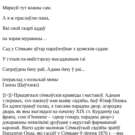
Мяркуй тут кожны сам.
А я ж праслаўлю пана,
Які свой скарб аддаў
на хорам мураваны…
Сад у Сёмкаве аўтар параўноўвае з эдэмскім садам:
У гэтым па-майстэрску высаджаным гаі
Сапраўдны бачу рай, Адама бачу ў раі...
(пераклад з польскай мовы
Ганны Шаўчэнкі)
]]>
]]>
Прыцягвалі сёмкаўскія краявіды і мастакоў. Адным
з першых, хто пакінуў нам выяву сядзібы, быў Юзаф Пешка.
Ён адлюстраваў палац, а таксама парадны двор, агароджу
двара, як яны выглядалі на пачатку XIX ст. Курданёр (ад
франц. cour d’honneur – «двор гонару, парадны двор»)
дэкараваны невялікімі дрэўцамі з акруглай фармаванай
каронай. Яшчэ адзін малюнак Сёмкаўскай сядзібы зрабіў
Напалеон Орда, які гасціў у Сёмкаве 9 ліпеня 1876 г. – яна