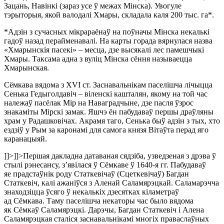
Зацань, Навінкі (зараз усе ў межах Мінска). Увогуле
тэрыторыя, якой валодалі Хмары, складала каля 200 тыс. га*.
*Адзін з сучасных мікрараёнаў на поўначы Мінска некалькі
гадоў назад перайменавалі. На карты горада вярнулася назва
«Хмарынскія пасекі» – месца, дзе высякалі лес памешчыкі
Хмары. Таксама адна з вуліц Мінска сёння называецца
Хмарынская.
Сёмкава вядома з XVI ст. Заснавальнікам паселішча лічыцца
Сенька Гедыголдавіч – віленскі кашталян, якому на той час
належаў пасёлак Мір на Наваградчыне, дзе пасля ўзрос
знакаміты Мірскі замак. Яшчэ ён пабудаваў першы драўляны
храм у Радашковічах. Акрамя таго, Сенька быў адзін з тых, хто
ездзіў у Рым за каронамі для самога князя Вітаўта перад яго
каранацыяй.
]]>
]]>
Першая дакладна датаваная сядзіба, узведзеная з дрэва ў
стылі рэнесансу, з’явілася ў Сёмкаве ў 1640-я гг. Пабудаваў
яе прадстаўнік роду Статкевічаў (Сцеткевічаў) Багдан
Статкевіч, калі ажаніўся з Аленай Саламярэцкай. Саламарэчча
знаходзіцца ўсяго ў некалькіх дзесятках кіламетраў
ад Сёмкава. Таму паселішча некаторы час было вядома
як Сёмкаў Саламярэцкі. Дарэчы, Багдан Статкевіч і Алена
Саламярэцкая сталіся заснавальнікамі многіх праваслаўных