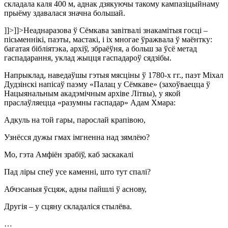
складала каля 400 м, аднак дзякуючы такому кампазіцыйнаму
прыёму здавалася значна большай.
]]>
]]>
Неаднаразова ў Сёмкава завітвалі знакамітыя госці –
пісьменнікі, паэты, мастакі, і іх многае ўражвала ў маёнтку:
багатая бібліятэка, архіў, збраёўня, а больш за ўсё метад
гаспадарання, уклад жыцця гаспадароў сядзібы.
Напрыклад, наведаўшы гэтыя мясціны ў 1780-х гг., паэт Міхал
Дудзінскі напісаў паэму «Палац у Сёмкаве» (захоўваецца ў
Нацыянальным акадэмічным архіве Літвы), у якой
праслаўляецца «разумны гаспадар» Адам Хмара:
Адкуль на той гары, парослай крапівою,
Узнёсся дужы гмах імгненна над зямлёю?
Мо, гэта Амфіён зрабіў, каб заскакалі
Пад ліры спеў усе каменні, што тут спалі?
Абчэсаныя ўсцяж, адны пайшлі ў аснову,
Другія – у сцяну складаліся стылёва.
…