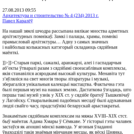
27.08.2013 09:55
Архитектура и строительство № 4 (234) 2013 г.
Павел Каралёў
На нашай зямлі шчодра рассыпана вялікае мноства адметных
архітэктурных помнікаў. Замкі і палацы, храмы, помнікі
прамысловай архітэктуры… Адну з самых значных
і найбольш колькасных катэгорый складаюць сядзібныя
маёнткі.
]]>
]]>
Старыя паркі, сажалкі, аранжарэі, алеі і гаспадарчыя
аб’екты ўтваралі разам з сядзібамі своеасаблівыя комплексы,
якія станавіліся асяродкамі высокай культуры. Менавіта тут
з’яўляліся на свет многія творы літаратуры і музыкі,
зберагаліся унікальныя калекцыі мастацтва. Фактычна гэта
былі першыя музеі на нашых землях. Дастаткова ўзгадаць, што
першы такі музей узнік у XIX ст. у сядзібе братоў Тышкевічаў
у Лагойску. Стваральнікамі падобных месцаў былі адукаваныя
людзі свайго часу, прадстаўнікі беларускай арыстакратыі.
Знакамітым сядзібным комплексам на мяжы XVIII–XIX стст.
быў маёнтак Адама Хмары ў Сёмкаве. У гісторыі гэты чалавек
застаўся як апошні мінскі ваявода. У ягоныя ўладанні
ўваходзілі такія знаёмыя мінчанам месцы, як вёскі Цнянка,