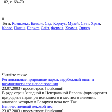
102, с. 68–70.
0
Теги:
Комплекс
,
Балкон
,
Сад
,
Корпус
,
Музей
,
Свет
,
Храм
,
Колас
,
Палац
,
Паркет
,
Сайт
,
Фермы
,
Храмы
,
Эркер
Читайте также
Региональные природные парки: зарубежный опыт и
возможности его использования
23.07.2003 / просмотров: [totalcount]
В ряде стран Западной и Центральной Европы формируются
природные парки регионального и местного значения,
аналогов которым в Беларуси пока нет. Так...
Величественный вековой лес
23.07.2003 / просмотров: [totalcount]