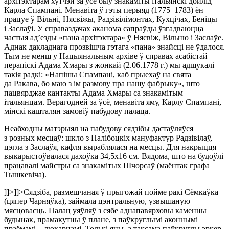
архітэктарам хутчэй за ўсё быў знакаміты італьянскі дойлід
Карла Спампані. Менавіта ў гэты перыяд (1775–1783) ён
працуе ў Вільні, Нясвіжы, Радзівілімонтах, Кухцічах, Беніцы
і Заслаўі. У справаздачах аканома сапраўды ўзгадваюцца
частыя ад’езды «пана архітэктара» ў Нясвіж, Вільню і Заслаўе.
Аднак дакладнага прозвішча гэтага «пана» знайсці не ўдалося.
Тым не менш у Нацыянальным архіве ў справах асабістай
перапіскі Адама Хмары з жонкай (2.06.1778 г.) мы адшукалі
такія радкі: «Напішы Спампані, каб прыехаў на свята
да Ракава, бо маю з ім размову пра нашу фабрыку», што
пацвярджае кантакты Адама Хмары са знакамітым
італьянцам. Верагодней за ўсё, менавіта яму, Карлу Спампані,
мінскі кашталян замовіў пабудову палаца.
Неабходны матэрыял на пабудову сядзібы дастаўляўся
з розных месцаў: шкло з Налібоцкіх мануфактур Радзівілаў,
цэгла з Заслаўя, кафля выраблялася на месцы. Для накрыцця
выкарыстоўвалася дахоўка 34,5х16 см. Вядома, што на будоўлі
працавалі майстры са знакамітых Шчорсаў (маёнтак графа
Тышкевіча).
]]>
]]>
Сядзіба, размешчаная ў прыгожай пойме ракі Сёмкаўка
(цяпер Чарняўка), займала цэнтральную, узвышаную
мясцовасць. Палац уяўляў з сябе аднапавярховы каменны
будынак, прамакутны ў плане, з паўкруглымі аконнымі
праёмамі – люкарнамі. Толькі яны, а таксама паўкруглы эркер