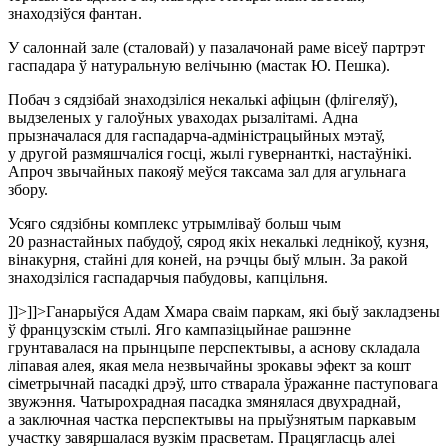
знаходзіўся фантан.
У салоннай зале (сталовай) у пазалачонай раме вісеў партрэт
гаспадара ў натуральную велічыню (мастак Ю. Пешка).
Побач з сядзібай знаходзіліся некалькі афіцын (флігеляў),
выдзеленых у галоўных уваходах рызалітамі. Адна
прызначалася для гаспадарча-адміністрацыйных мэтаў,
у другой размяшчаліся госці, жылі гувернанткі, настаўнікі.
Апроч звычайных пакояў меўся таксама зал для агульнага
збору.
Усяго сядзібны комплекс утрымліваў больш чым
20 разнастайных пабудоў, сярод якіх некалькі леднікоў, кузня,
вінакурня, стайні для коней, на рэчцы быў млын. За ракой
знаходзіліся гаспадарчыя пабудовы, капцільня.
]]>
]]>
Ганарыўся Адам Хмара сваім паркам, які быў закладзены
ў французскім стылі. Яго кампазіцыйнае рашэнне
грунтавалася на прынцыпе перспектывы, а аснову складала
ліпавая алея, якая мела незвычайны зрокавы эфект за кошт
сіметрычнай пасадкі дрэў, што стварала ўражанне паступовага
звужэння. Чатырохрадная пасадка змянялася двухраднай,
а заключная частка перспектывы на прыўзнятым паркавым
участку завяршалася вузкім прасветам. Працягласць алеі