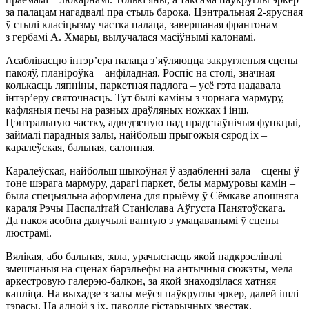
за палацам нагадвалі пра стыль барока. Цэнтральная 2-ярусная
ў стылі класіцызму частка палаца, завершаная франтонам
з гербамі А. Хмары, вылучалася масіўнымі калонамі.
Асаблівасцю інтэр’ера палаца з’яўляюцца закругленыя сцены
пакояў, планіроўка – анфіладная. Роспіс на столі, значная
колькасць ляпніны, паркетная падлога – усё гэта надавала
інтэр’еру святочнасць. Тут былі каміны з чорнага мармуру,
кафляныя печы на разных драўляных ножках і інш.
Цэнтральную частку, адведзеную пад прадстаўнічыя функцыі,
займалі парадныя залы, найбольш прыгожыя сярод іх –
каралеўская, бальная, салонная.
Каралеўская, найбольш шыкоўная ў аздабленні зала – сцены ў
тоне шэрага мармуру, дарагі паркет, белы мармуровы камін –
была спецыяльна аформлена для прыёму ў Сёмкаве апошняга
караля Рэчы Паспалітай Станіслава Аўгуста Панятоўскага.
Да пакоя асобна далучылі ванную з умацаванымі ў сцены
люстрамі.
Вялікая, або бальная, зала, урачыстасць якой падкрэслівалі
змешчаныя на сценах барэльефы на антычныя сюжэты, мела
аркестровую галерэю-балкон, за якой знаходзілася хатняя
капліца. На выхадзе з залы меўся паўкруглы эркер, далей ішлі
тэрасы. На адной з іх, паводле гістарычных звестак,