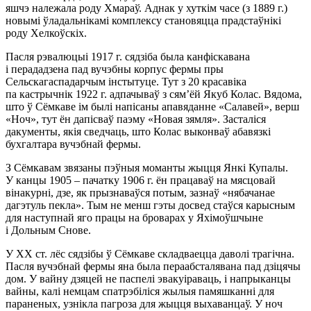
яшчэ належала роду Хмараў. Аднак у хуткім часе (з 1889 г.)
новымі ўладальнікамі комплексу становяцца прадстаўнікі
роду Хелкоўскіх.
Пасля рэвалюцыі 1917 г. сядзіба была канфіскавана
і перададзена пад вучэбны корпус фермы пры
Сельскагаспадарчым інстытуце. Тут з 20 красавіка
па кастрычнік 1922 г. адпачываў з сям’ёй Якуб Колас. Вядома,
што ў Сёмкаве ім былі напісаны апавяданне «Салавей», верш
«Ноч», тут ён дапісваў паэму «Новая зямля». Засталіся
дакументы, якія сведчаць, што Колас выконваў абавязкі
бухгалтара вучэбнай фермы.
З Сёмкавам звязаны пэўныя моманты жыцця Янкі Купалы.
У канцы 1905 – пачатку 1906 г. ён працаваў на мясцовай
вінакурні, дзе, як прызнаваўся потым, зазнаў «нябачанае
дагэтуль пекла». Тым не менш гэты досвед стаўся карысным
для наступнай яго працы на броварах у Яхімоўшчыне
і Дольным Снове.
У XX ст. лёс сядзібы ў Сёмкаве складваецца даволі трагічна.
Пасля вучэбнай фермы яна была пераабсталявана пад дзіцячы
дом. У вайну дзяцей не паспелі эвакуіраваць, і напрыканцы
вайны, калі немцам спатрэбіліся жылыя памяшканні для
параненых, узнікла пагроза для жыцця выхаванцаў. У ноч