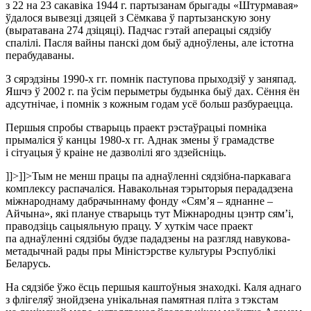
з 22 на 23 сакавіка 1944 г. партызанам брыгады «Штурмавая»
ўдалося вывезці дзяцей з Сёмкава ў партызанскую зону
(выратавана 274 дзіцяці). Падчас гэтай аперацыі сядзібу
спалілі. Пасля вайны панскі дом быў адноўлены, але істотна
перабудаваны.
З сярэдзіны 1990-х гг. помнік паступова прыходзіў у заняпад.
Яшчэ ў 2002 г. па ўсім перыметры будынка быў дах. Сёння ён
адсутнічае, і помнік з кожным годам усё больш разбураецца.
Першыя спробы стварыць праект рэстаўрацыі помніка
прымаліся ў канцы 1980-х гг. Аднак змены ў грамадстве
і сітуацыя ў краіне не дазволілі яго здзейсніць.
]]>
]]>
Тым не менш працы па аднаўленні сядзібна-паркавага
комплексу распачаліся. Навакольная тэрыторыя перададзена
міжнароднаму дабрачыннаму фонду «Сям’я – яднанне –
Айчына», які плануе стварыць тут Міжнародны цэнтр сям’і,
праводзіць сацыяльную працу. У хуткім часе праект
па аднаўленні сядзібы будзе пададзены на разгляд навукова-
метадычнай рады пры Міністэрстве культуры Рэспублікі
Беларусь.
На сядзібе ўжо ёсць першыя каштоўныя знаходкі. Каля аднаго
з флігеляў знойдзена унікальная памятная пліта з тэкстам