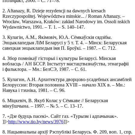
Полифакт, 2000. – С. 71–78.
2. Aftanazy, R. Dzieje rezydencji na dawnych kresach
Rzeczypospolitej. Województwa minskie... / Roman Aftanazy. –
Wrocław, Warszawa, Kraków: zakład Narodowy im. Ossoli nskich
Wydawnictwo, 1991. – T. 1. – S. 140–147.
3. Кулагін, А.М., Якімовіч, Ю.А. Сёмкаўскія сядзібы.
Энцыклапедыя ЛіМ Беларусі у 5 т. Т. 4. – Мінск: Беларуская
савецкая энцыклапедыя імя П. Броўкі. – 1987. – С. 712.
4. Збор помнікаў гісторыі і культуры Беларусі. Мінская
вобласць / АН БССР. Інстытут мастацтвазнаўства, этнаграфіі
і фальклора. – Мн.: БелСЭ, 1987. – С. 61.
5. Кулагин, А.Н. Архитектура дворцово-усадебных ансамблей
Белоруссии: Вторая половина XVIII – начало XIX в. – Мн.:
Навука і тэхніка, 1981. – С. 96.
6. Міцкевіч, В. Якуб Колас у Сёмкаве // Беларуская
мінуўшчына. – 1997. – № 5. – С. 13–17.
7. «Дзе будуць пасекі». Сайт газ. «Турызм і адпачынак».
]]>
http://www.tio.by/news/3976
]]>
8. Нацыянальны архіў Рэспублікі Беларусь. Ф. 209, воп. 1, спр.