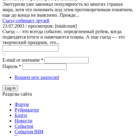
Экотуризм уже завоевал популярность во многих странах
мира, хотя что понимать под этим противоречивым понятием,
еще до конца не выяснено. Прежде...
Съезд собирает друзей
23.07.2003 / просмотров: [totalcount]
Съезд — это всегда событие, определенный рубеж, когда
подводятся итоги и намечаются планы. А еще съезд — это
творческий праздник, это...
E-mail or username
*
Пароль
*
Request new password
Log in
Разделы сайта
Форум
Рубрикатор
Блоги
Новости
События
События BIM