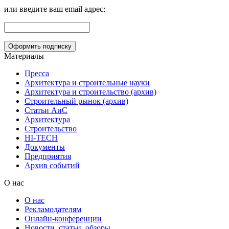
или введите ваш email адрес:
Материалы
Пресса
Архитектура и строительные науки
Архитектура и строительство (архив)
Строительный рынок (архив)
Статьи АиС
Архитектура
Строительство
HI-TECH
Документы
Предприятия
Архив событий
О нас
О нас
Рекламодателям
Онлайн-конференции
Новости, статьи, обзоры