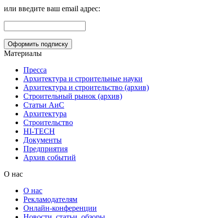
или введите ваш email адрес:
Материалы
Пресса
Архитектура и строительные науки
Архитектура и строительство (архив)
Строительный рынок (архив)
Статьи АиС
Архитектура
Строительство
HI-TECH
Документы
Предприятия
Архив событий
О нас
О нас
Рекламодателям
Онлайн-конференции
Новости, статьи, обзоры