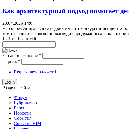
Как архитектурный подход помогает де
28.04.2026 14:04
На современном рынке недвижимости конкуренция идёт не толь
комплексно: насколько он выглядит продуманным, как восприни
1 - 1 из 1 записей
E-mail or username
*
Пароль
*
Request new password
Log in
Разделы сайта
Форум
Рубрикатор
Блоги
Новости
События
События BIM
Галереи