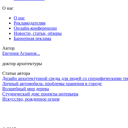
О нас
О нас
Рекламодателям
Онлайн-конференции
Новости, статьи, обзоры
Баннерная реклама
Автор
Евгения Агранов...
доктор архитектуры
Статьи автора
Дизайн архитектурной среды для людей со специфическими т
Личный автомобиль: проблемы хранения в городе
Волшебный мир дерева
Cтуденческий дом: проекты интерьера
Искусство, рожденное огнем