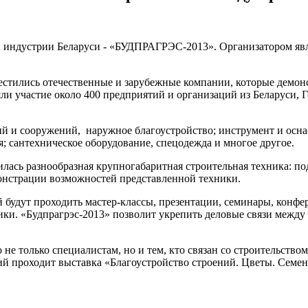
ой индустрии Беларуси - «БУДПРАГРЭС-2013». Организатором я
местились отечественные и зарубежные компании, которые демо
ли участие около 400 предприятий и организаций из Беларуси, 
й и сооружений, наружное благоустройство; инструмент и оснас
я; сантехническое оборудование, спецодежда и многое другое.
илась разнообразная крупногабаритная строительная техника: п
онстрации возможностей представленной техники.
й будут проходить мастер-классы, презентации, семинары, конф
ики. «Будпрагрэс-2013» позволит укрепить деловые связи межд
 не только специалистам, но и тем, кто связан со строительство
ний проходит выставка «Благоустройство строений. Цветы. Семен