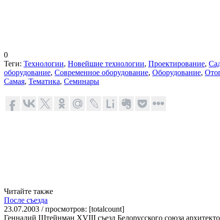
0
Теги:
Технологии
,
Новейшие технологии
,
Проектирование
,
Са
оборудование
,
Современное оборудование
,
Оборудование
,
Ото
Самая
,
Тематика
,
Семинары
Читайте также
После съезда
23.07.2003 / просмотров: [totalcount]
Геннадий Штейнман XVIII съезд Белорусского союза архитектор