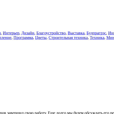
д
,
Интерьер
,
Дизайн
,
Благоустройство
,
Выставка
,
Будпрагрэс
,
Ин
пление
,
Программа
,
Цветы
,
Строительная техника
,
Техника
,
Мин
ов завершил свою работу. Еще долго мы будем обсуждать его ре