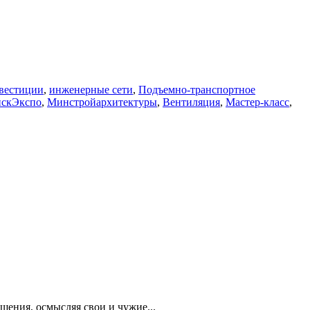
вестиции
,
инженерные сети
,
Подъемно-транспортное
скЭкспо
,
Минстройархитектуры
,
Вентиляция
,
Мастер-класс
,
шения, осмысляя свои и чужие...