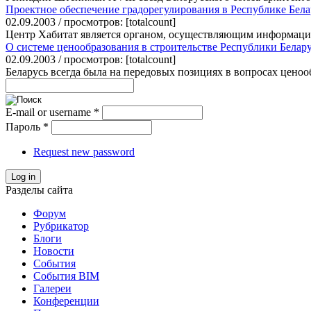
Проектное обеспечение градорегулирования в Республике Бела
02.09.2003 / просмотров: [totalcount]
Центр Хабитат является органом, осуществляющим информацио
О системе ценообразования в строительстве Республики Белар
02.09.2003 / просмотров: [totalcount]
Беларусь всегда была на передовых позициях в вопросах ценооб
E-mail or username
*
Пароль
*
Request new password
Log in
Разделы сайта
Форум
Рубрикатор
Блоги
Новости
События
События BIM
Галереи
Конференции