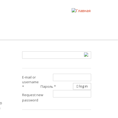
E-mail or
username
log in
Пароль
*
*
Request new
password
ью
е