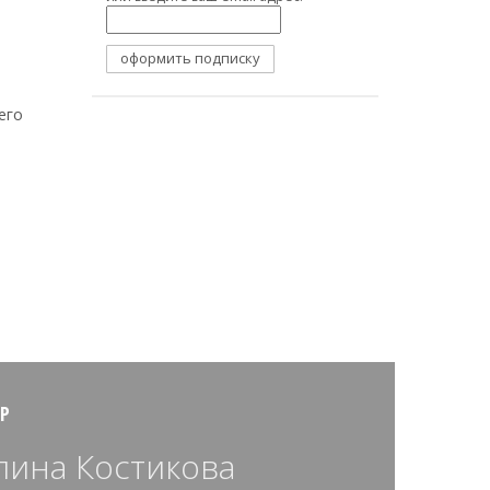
его
Р
лина Костикова