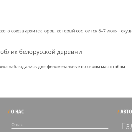
ского союза архитекторов, который состоится 6–7 июня текущ
 облик белорусской деревни
 века наблюдались две феноменальные по своим масштабам
О НАС
АВТО
Га
О нас