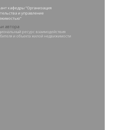
рант кафедры “Организация
тельства и управление
ижимостью”
ьи автора
иональный ресурс взаимодействия
бителя и объекта жилой недвижимости