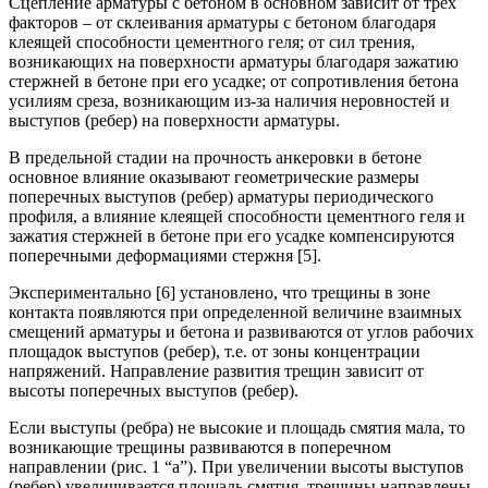
Сцепление арматуры с бетоном в основном зависит от трех
факторов – от склеивания арматуры с бетоном благодаря
клеящей способности цементного геля; от сил трения,
возникающих на поверхности арматуры благодаря зажатию
стержней в бетоне при его усадке; от сопротивления бетона
усилиям среза, возникающим из-за наличия неровностей и
выступов (ребер) на поверхности арматуры.
В предельной стадии на прочность анкеровки в бетоне
основное влияние оказывают геометрические размеры
поперечных выступов (ребер) арматуры периодического
профиля, а влияние клеящей способности цементного геля и
зажатия стержней в бетоне при его усадке компенсируются
поперечными деформациями стержня [5].
Экспериментально [6]
установлено, что трещины в зоне
контакта появляются при определенной величине взаимных
смещений арматуры и бетона и развиваются от углов рабочих
площадок выступов (ребер), т.е. от зоны концентрации
напряжений. Направление развития трещин зависит от
высоты поперечных выступов (ребер).
Если выступы (ребра) не высокие и площадь смятия мала, то
возникающие трещины развиваются в поперечном
направлении (рис. 1 “а”). При увеличении высоты выступов
(ребер) увеличивается площадь смятия, трещины направлены