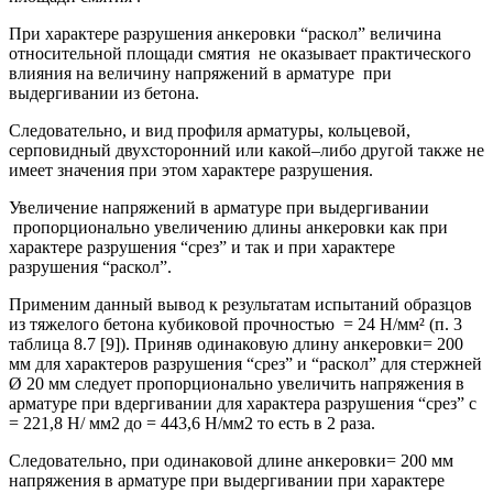
При характере разрушения анкеровки “раскол” величина
относительной площади смятия не оказывает практического
влияния на величину напряжений в арматуре при
выдергивании из бетона.
Следовательно, и вид профиля арматуры, кольцевой,
серповидный двухсторонний или какой–либо другой также не
имеет значения при этом характере разрушения.
Увеличение напряжений в арматуре при выдергивании
пропорционально увеличению длины анкеровки как при
характере разрушения “срез” и так и при характере
разрушения “раскол”.
Применим данный вывод к результатам испытаний образцов
из тяжелого бетона кубиковой прочностью = 24 Н/мм² (п. 3
таблица 8.7 [9]). Приняв одинаковую длину анкеровки= 200
мм для характеров разрушения “срез” и “раскол” для стержней
Ø 20 мм следует пропорционально увеличить напряжения в
арматуре при вдергивании для характера разрушения “срез” с
= 221,8 Н/ мм2 до = 443,6 Н/мм2 то есть в 2 раза.
Следовательно, при одинаковой длине анкеровки= 200 мм
напряжения в арматуре при выдергивании при характере