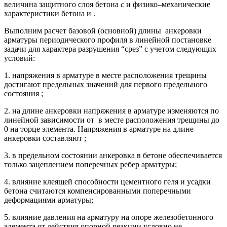
величина защитного слоя бетона
с
и физико–механические
характеристики бетона и .
Выполним расчет базовой (основной) длины анкеровки
арматуры периодического профиля в линейной постановке
задачи для характера разрушения “срез” с учетом следующих
условий:
1. напряжения в арматуре в месте расположения трещины
достигают предельных значений для первого предельного
состояния ;
2. на длине анкеровки напряжения в арматуре изменяются по
линейной зависимости от в месте расположения трещины до
0 на торце элемента. Напряжения в арматуре на длине
анкеровки составляют ;
3. в предельном состоянии анкеровка в бетоне обеспечивается
только зацеплением поперечных ребер арматуры;
4. влияние клеящей способности цементного геля и усадки
бетона считаются компенсированными поперечными
деформациями арматуры;
5. влияние давления на арматуру на опоре железобетонного
элемента от действия опорной реакции условно не