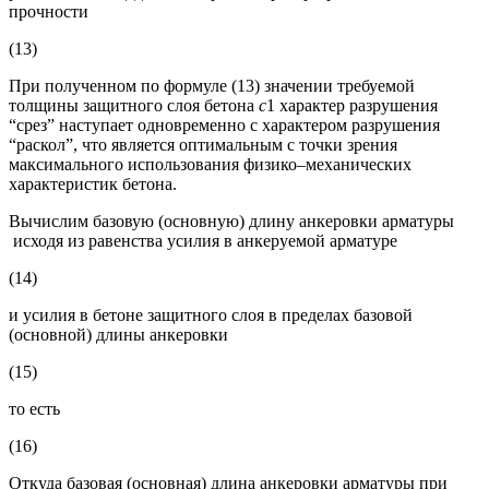
прочности
(13)
При полученном по формуле (13) значении требуемой
толщины защитного слоя бетона
с
1 характер разрушения
“срез” наступает одновременно с характером разрушения
“раскол”, что является оптимальным с точки зрения
максимального использования физико–механических
характеристик бетона.
Вычислим базовую (основную) длину анкеровки арматуры
исходя из равенства усилия в анкеруемой арматуре
(14)
и усилия в бетоне защитного слоя в пределах базовой
(основной) длины анкеровки
(15)
то есть
(16)
Откуда базовая (основная) длина анкеровки арматуры при