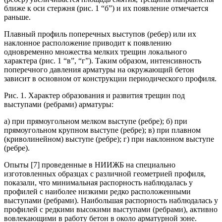
ближе к оси стержня (рис. 1 “б”) и их появление отмечается
раньше.
Плавный профиль поперечных выступов (ребер) или их
наклонное расположение приводит к появлению
одновременно множества мелких трещин локального
характера (рис. 1 “в”, “г”). Таким образом, интенсивность
поперечного давления арматуры на окружающий бетон
зависит в основном от конструкции периодического профиля.
Рис. 1. Характер образования и развития трещин под
выступами (ребрами) арматуры:
а) при прямоугольном мелком выступе (ребре); б) при
прямоугольном крупном выступе (ребре); в) при плавном
(криволинейном) выступе (ребре); г) при наклонном выступе
(ребре).
Опыты [7] проведенные в НИИЖБ на специально
изготовленных образцах с различной геометрией профиля,
показали, что минимальная распорность наблюдалась у
профилей с наиболее низкими редко расположенными
выступами (ребрами). Наибольшая распорность наблюдалась у
профилей с редкими высокими выступами (ребрами), активно
вовлекающими в работу бетон в около арматурной зоне.