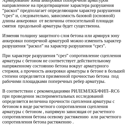
Армирование зоны анкеровки поперечной арматурой
направленное на предотвращение характера разрушения
“раскол” предполагает определяющим характер разрушения
“срез” и, следовательно, зависимость базовой (основной)
длины анкеровки от величины относительной площади
смятия продольной арматуры будет существенна.
Изменяя толщину защитного слоя бетона или армируя зону
анкеровки поперечной арматурой можно изменить характер
разрушения “раскол” на характер разрушения “срез”.
При характере разрушения “срез” сопротивление сцепления
арматуры с бетоном не соответствует действительному
напряженному состоянию бетона вокруг арматурного
стержня, а прочность анкеровки арматуры в бетоне в большей
степени определяется призменной прочностью бетона под
рабочими площадками поперечных ребер арматуры.
В соответствии с рекомендациями РИЛЕМ/ЕКБ/ФИП–RC6
при проведении экспериментальных исследований
определяется величина прочности сцепления арматуры с
бетоном в виде расчетного сопротивления сцепления
арматуры с бетоном , напрямую зависящая от расчетного
сопротивления бетона осевому растяжению или расчетного
сопротивления бетона растяжению .