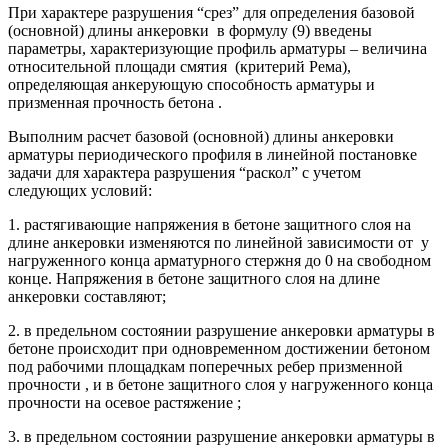
При характере разрушения “срез” для определения базовой
(основной) длины анкеровки в формулу (9) введены
параметры, характеризующие профиль арматуры – величина
относительной площади смятия (критерий Рема),
определяющая анкерующую способность арматуры и
призменная прочность бетона .
Выполним расчет базовой (основной) длины анкеровки
арматуры периодического профиля в линейной постановке
задачи для характера разрушения “раскол” с учетом
следующих условий:
1. растягивающие напряжения в бетоне защитного слоя на
длине анкеровки изменяются по линейной зависимости от у
нагруженного конца арматурного стержня до 0 на свободном
конце. Напряжения в бетоне защитного слоя на длине
анкеровки составляют;
2. в предельном состоянии разрушение анкеровки арматуры в
бетоне происходит при одновременном достижении бетоном
под рабочими площадкам поперечных ребер призменной
прочности , и в бетоне защитного слоя у нагруженного конца
прочности на осевое растяжение ;
3. в предельном состоянии разрушение анкеровки арматуры в