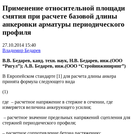
Применение относительной площади
смятия при расчете базовой длины
анкеровки арматуры периодического
профиля
27.10.2014 15:40
Владимир Бедарев
В.В. Бедарев, канд. техн. наук, Н.В. Бедарев, инж.(ООО
“Ригул”); А.В. Бедарев, инж.(ООО “Стройинжиниринг”)
В Европейском стандарте [1] для расчета длины анкера
принята формула следующего вида
(1)
где – расчетное напряжение в стержне в сечении, где
измеряется величина анкерующего усилия;
– расчетное значение предельных напряжений сцепления для
стержней периодического профиля;
– расчетное сопротивление бетона растяжению;