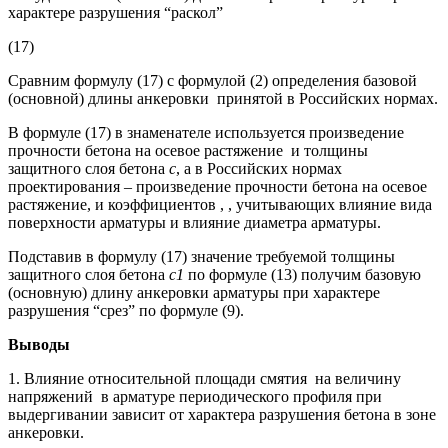
характере разрушения “раскол”
(17)
Сравним формулу (17) с формулой (2) определения базовой
(основной) длины анкеровки принятой в Российских нормах.
В формуле (17) в знаменателе используется произведение
прочности бетона на осевое растяжение и толщины
защитного слоя бетона
с
, а в Российских нормах
проектирования – произведение прочности бетона на осевое
растяжение, и коэффициентов , , учитывающих влияние вида
поверхности арматуры и влияние диаметра арматуры.
Подставив в формулу (17) значение требуемой толщины
защитного слоя бетона
c
1
по формуле (13) получим базовую
(основную) длину анкеровки арматуры при характере
разрушения “срез” по формуле (9).
Выводы
1. Влияние относительной площади смятия на величину
напряжений в арматуре периодического профиля при
выдергивании зависит от характера разрушения бетона в зоне
анкеровки.