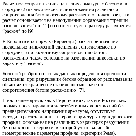
Расчетное сопротивление сцепления арматуры с бетоном в
формуле (2) вычисляемое с использованием расчетного
сопротивления бетона осевому растяжению показывает, что
расчет основывается на недопущении образования “трещин
раскалывания” по [11] и соответствует характеру разрушения
“раскол” по [9].
В Европейских нормах (Еврокод 2) расчетное значение
предельных напряжений сцепления , определяемое по
формуле (1) по расчетному сопротивлению бетона
растяжению также основано на разрушении анкеровки по
характеру “раскол”.
Большой разброс опытных данных определения прочности
сцепления, при разрушении бетона образцов от раскалывания,
объясняется крайней не стабильностью значений
сопротивления бетона растяжению [7].
В настоящее время, как в Европейских, так и в Российских
нормах проектирования железобетонных конструкций без
предварительного напряжения арматуры, отсутствует
методика расчета длины анкеровки арматуры периодического
профиля, основанная на различиях в характерах разрушения
бетона в зоне анкеровки, в которой учитывались бы
геометрические параметры профиля (критерий Рема),