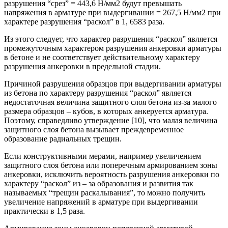
разрушения “срез” = 443,6 Н/мм2 будут превышать
напряжения в арматуре при выдергивании = 267,5 Н/мм2 при
характере разрушения “раскол” в 1, 6583 раза.
Из этого следует, что характер разрушения “раскол” является
промежуточным характером разрушения анкеровки арматуры
в бетоне и не соответствует действительному характеру
разрушения анкеровки в предельной стадии.
Причиной разрушения образцов при выдергивании арматуры
из бетона по характеру разрушения “раскол” является
недостаточная величина защитного слоя бетона из-за малого
размера образцов – кубов, в которых анкеруется арматура.
Поэтому, справедливо утверждение [10], что малая величина
защитного слоя бетона вызывает преждевременное
образование радиальных трещин.
Если конструктивными мерами, например увеличением
защитного слоя бетона или поперечным армированием зоны
анкеровки, исключить вероятность разрушения анкеровки по
характеру “раскол” из – за образования и развития так
называемых “трещин раскалывания”, то можно получить
увеличение напряжений в арматуре при выдергивании
практически в 1,5 раза.