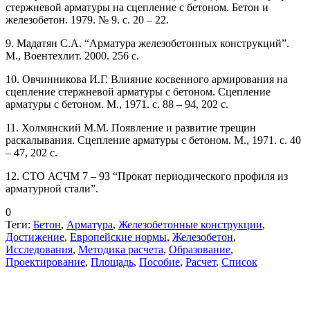
стержневой арматуры на сцепление с бетоном. Бетон и
железобетон. 1979. № 9. с. 20 – 22.
9. Мадатян С.А. “Арматура железобетонных конструкций”.
М., Воентехлит. 2000. 256 с.
10. Овчинникова И.Г. Влияние косвенного армирования на
сцепление стержневой арматуры с бетоном. Сцепление
арматуры с бетоном. М., 1971. с. 88 – 94, 202 с.
11. Холмянский М.М. Появление и развитие трещин
раскалывания. Сцепление арматуры с бетоном. М., 1971. с. 40
– 47, 202 с.
12. СТО АСЧМ 7 – 93 “Прокат периодического профиля из
арматурной стали”.
0
Теги:
Бетон
,
Арматура
,
Железобетонные конструкции
,
Достижение
,
Европейские нормы
,
Железобетон
,
Исследования
,
Методика расчета
,
Образование
,
Проектирование
,
Площадь
,
Пособие
,
Расчет
,
Список