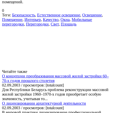
помещений.
0
Теги:
Безопасность
,
Естественное освещение
,
Освещение
,
Помещение
,
Интерьер
,
Качество
,
Окна
,
Мобильные
перегородки
,
Перегородки
,
Свет
,
Площадь
Читайте также
О концепции преобразования массовой жилой застройки 60–
70-х годов прошлого столетия
02.09.2003 / просмотров: [totalcount]
Для Республики Беларусь проблема реконструкции массовой
жилой застройки 1960–1970-х годов приобретает особую
значимость, учитывая то...
О лицензировании архитектурной деятельности
02.09.2003 / просмотров: [totalcount]
В мировой практике лицензирование профессиональной