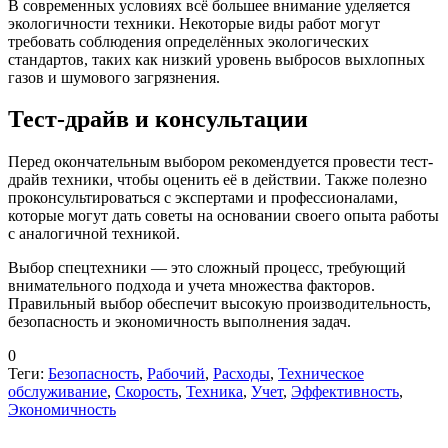
В современных условиях всё большее внимание уделяется
экологичности техники. Некоторые виды работ могут
требовать соблюдения определённых экологических
стандартов, таких как низкий уровень выбросов выхлопных
газов и шумового загрязнения.
Тест-драйв и консультации
Перед окончательным выбором рекомендуется провести тест-
драйв техники, чтобы оценить её в действии. Также полезно
проконсультироваться с экспертами и профессионалами,
которые могут дать советы на основании своего опыта работы
с аналогичной техникой.
Выбор спецтехники — это сложный процесс, требующий
внимательного подхода и учета множества факторов.
Правильный выбор обеспечит высокую производительность,
безопасность и экономичность выполнения задач.
0
Теги:
Безопасность
,
Рабочий
,
Расходы
,
Техническое
обслуживание
,
Скорость
,
Техника
,
Учет
,
Эффективность
,
Экономичность