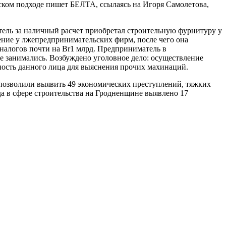
ском подходе пишет БЕЛТА, ссылаясь на Игоря Самолетова,
ль за наличный расчет приобретал строительную фурнитуру у
ние у лжепредпринимательских фирм, после чего она
 налогов почти на Br1 млрд. Предприниматель в
е занимались. Возбуждено уголовное дело: осуществление
ность данного лица для выяснения прочих махинаций.
 позволили выявить 49 экономических преступлений, тяжких
да в сфере строительства на Гродненщине выявлено 17