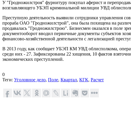
У "Гродножилстроя" фурнитуру покупал аферист и перепродав
возглавляющего УБЭП криминальной милиции УВД облиспол
Преступную деятельность выявили сотрудники управления со
прораба ОАО "Гродножилстрой", она была похищена на различ
продавалась "Гродножилстрою". Бизнесмен оказался в поле зре
документооборот вводил первичные документы субъектов хозяй
финансово-хозяйственной деятельности с легализацией прест
В 2013 году, как сообщает УБЭП КМ УВД облисполкома, опера
среди них - 27. Зафиксированы 22 хищения, 10 фактов взяточн
экономических преступлений.
0
Теги:
Уголовное дело
,
Поле
,
Квартал
,
КГК
,
Расчет