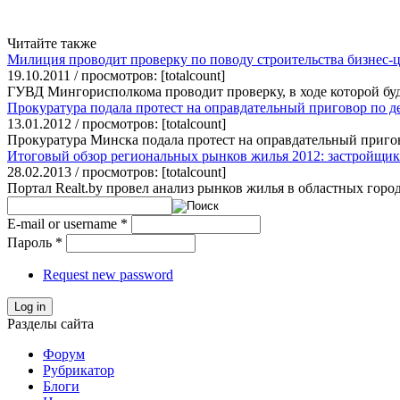
Читайте также
Милиция проводит проверку по поводу строительства бизнес-
19.10.2011 / просмотров: [totalcount]
ГУВД Мингорисполкома проводит проверку, в ходе которой буд
Прокуратура подала протест на оправдательный приговор по д
13.01.2012 / просмотров: [totalcount]
Прокуратура Минска подала протест на оправдательный пригов
Итоговый обзор региональных рынков жилья 2012: застройщика
28.02.2013 / просмотров: [totalcount]
Портал Realt.by провел анализ рынков жилья в областных горо
E-mail or username
*
Пароль
*
Request new password
Log in
Разделы сайта
Форум
Рубрикатор
Блоги