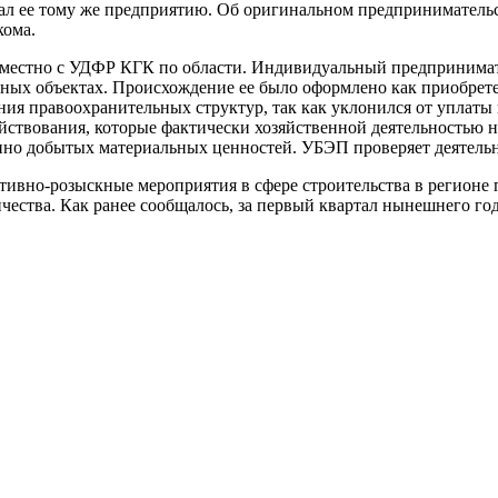
ал ее тому же предприятию. Об оригинальном предприниматель
кома.
вместно с УДФР КГК по области. Индивидуальный предпринимате
ных объектах. Происхождение ее было оформлено как приобрете
ния правоохранительных структур, так как уклонился от уплаты
ствования, которые фактически хозяйственной деятельностью н
упно добытых материальных ценностей. УБЭП проверяет деятель
тивно-розыскные мероприятия в сфере строительства в регионе
ичества. Как ранее сообщалось, за первый квартал нынешнего го