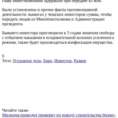
главу инвесткомпании задержали при передаче $5 млн.
Были установлены и прочие факты противоправной
деятельности: вымогал у чешских инвесторов суммы, чтобы
передать лицам из Миноблисполкома и Администрации
президента.
Бывшего инвестора приговорили к 5 годам лишения свободы
с отбытием наказания в исправительной колонии усиленного
режима, также будет производиться конфискация имущества.
0
Теги:
Уголовное дело
,
Евро
,
Инвестор
,
Размер
Читайте также
Милиция проводит проверку по поводу строительства бизнес-