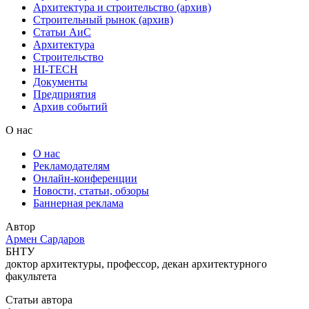
Архитектура и строительство (архив)
Строительный рынок (архив)
Статьи АиС
Архитектура
Строительство
HI-TECH
Документы
Предприятия
Архив событий
О нас
О нас
Рекламодателям
Онлайн-конференции
Новости, статьи, обзоры
Баннерная реклама
Автор
Армен Сардаров
БНТУ
доктор архитектуры, профессор, декан архитектурного
факультета
Статьи автора