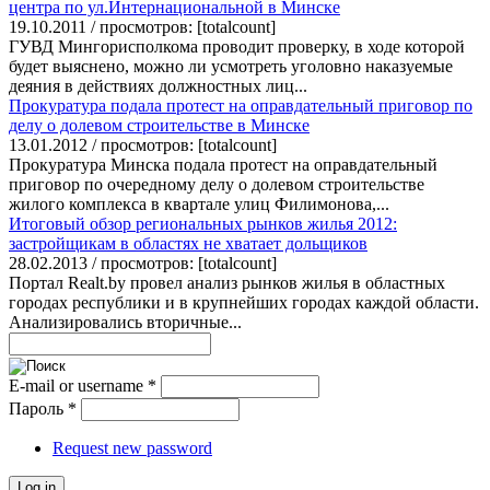
центра по ул.Интернациональной в Минске
19.10.2011 / просмотров: [totalcount]
ГУВД Мингорисполкома проводит проверку, в ходе которой
будет выяснено, можно ли усмотреть уголовно наказуемые
деяния в действиях должностных лиц...
Прокуратура подала протест на оправдательный приговор по
делу о долевом строительстве в Минске
13.01.2012 / просмотров: [totalcount]
Прокуратура Минска подала протест на оправдательный
приговор по очередному делу о долевом строительстве
жилого комплекса в квартале улиц Филимонова,...
Итоговый обзор региональных рынков жилья 2012:
застройщикам в областях не хватает дольщиков
28.02.2013 / просмотров: [totalcount]
Портал Realt.by провел анализ рынков жилья в областных
городах республики и в крупнейших городах каждой области.
Анализировались вторичные...
E-mail or username
*
Пароль
*
Request new password
Log in