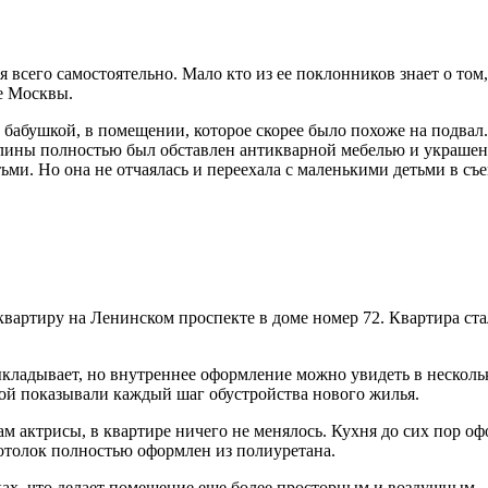
я всего самостоятельно. Мало кто из ее поклонников знает о том
е Москвы.
 бабушкой, в помещении, которое скорее было похоже на подвал.
алины полностью был обставлен антикварной мебелью и украше
тьми. Но она не отчаялась и переехала с маленькими детьми в с
ртиру на Ленинском проспекте в доме номер 72. Квартира стала
ладывает, но внутреннее оформление можно увидеть в нескольк
ой показывали каждый шаг обустройства нового жилья.
ам актрисы, в квартире ничего не менялось. Кухня до сих пор о
потолок полностью оформлен из полиуретана.
ах, что делает помещение еще более просторным и воздушным.