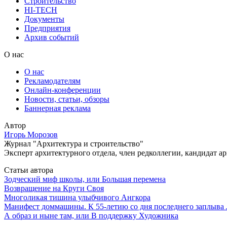
Строительство
HI-TECH
Документы
Предприятия
Архив событий
О нас
О нас
Рекламодателям
Онлайн-конференции
Новости, статьи, обзоры
Баннерная реклама
Автор
Игорь Морозов
Журнал "Архитектура и строительство"
Эксперт архитектурного отдела, член редколлегии, кандидат а
Статьи автора
Зодческий миф школы, или Большая перемена
Возвращение на Круги Своя
Многоликая тишина улыбчивого Ангкора
Манифест доммашины. К 55-летию со дня последнего заплыва
А образ и ныне там, или В поддержку Художника