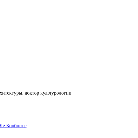
рхитектуры, доктор культурологии
 Ле Корбюзье