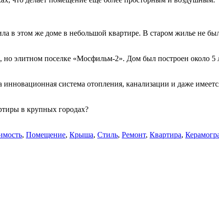
ла в этом же доме в небольшой квартире. В старом жилье не был
но элитном поселке «Мосфильм-2». Дом был построен около 5 лет
на инновационная система отопления, канализации и даже имеетс
ртиры в крупных городах?
имость
,
Помещение
,
Крыша
,
Стиль
,
Ремонт
,
Квартира
,
Керамогр