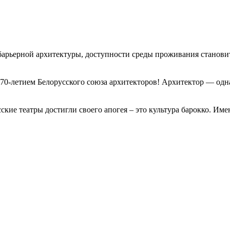
рьерной архитектуры, доступности среды проживания становитс
70-летием Белорусского союза архитекторов! Архитектор — одна
кие театры достигли своего апогея – это культура барокко. Имен