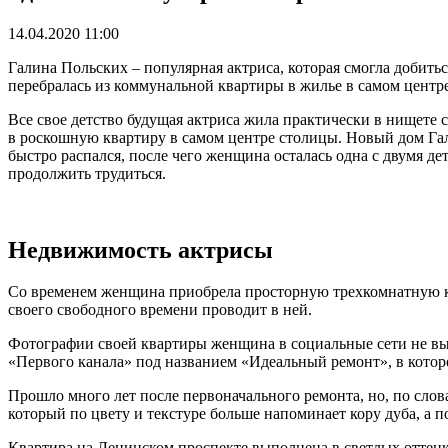
14.04.2020 11:00
Галина Польских – популярная актриса, которая смогла добитьс
перебралась из коммунальной квартиры в жилье в самом центр
Все свое детство будущая актриса жила практически в нищете с
в роскошную квартиру в самом центре столицы. Новый дом Г
быстро распался, после чего женщина осталась одна с двумя де
продолжить трудиться.
Недвижимость актрисы
Со временем женщина приобрела просторную трехкомнатную ква
своего свободного времени проводит в ней.
Фотографии своей квартиры женщина в социальные сети не вык
«Первого канала» под названием «Идеальный ремонт», в котор
Прошло много лет после первоначального ремонта, но, по слов
который по цвету и текстуре больше напоминает кору дуба, а 
Квартира на Ленинском проспекте выполнена в светлых оттенк